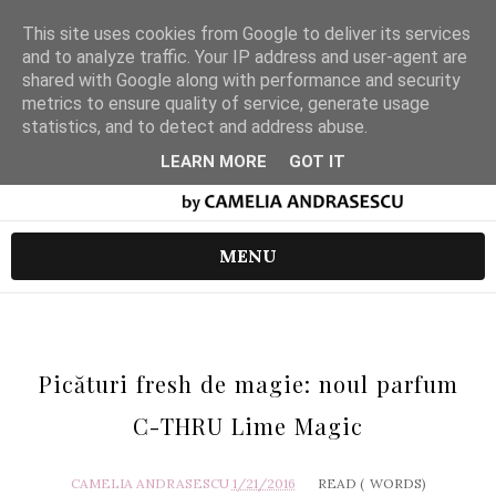
This site uses cookies from Google to deliver its services
and to analyze traffic. Your IP address and user-agent are
shared with Google along with performance and security
metrics to ensure quality of service, generate usage
statistics, and to detect and address abuse.
LEARN MORE
GOT IT
MENU
Picături fresh de magie: noul parfum
C-THRU Lime Magic
CAMELIA ANDRASESCU
1/21/2016
READ (
WORDS)