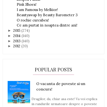
Pink Shoes!
I am Famous by Melkior!
Beautyswap by Beauty Barometer 3
O rochie curcubeu!
Ce am purtat in noaptea dintre ani!
2015
(274)
►
2014
(140)
►
2013
(140)
►
2012
(20)
►
POPULAR POSTS
O vacanta de poveste si un
concurs!
Dragilor, da, chiar asa este! Va voi explica
in randurile urmatoare despre o poveste