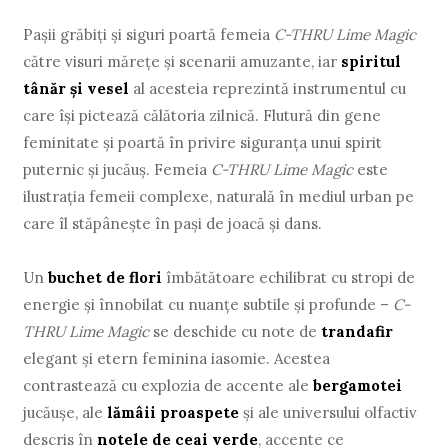
Paşii grăbiţi şi siguri poartă femeia
C-THRU Lime Magic
către visuri măreţe şi scenarii amuzante, iar
spiritul
tânăr şi vesel
al acesteia reprezintă instrumentul cu
care îşi pictează călătoria zilnică. Flutură din gene
feminitate şi poartă în privire siguranţa unui spirit
puternic şi jucăuş. Femeia
C-THRU Lime Magic
este
ilustraţia femeii complexe, naturală în mediul urban pe
care îl stăpâneşte în paşi de joacă şi dans.
Un
buchet de flori
îmbătătoare echilibrat cu stropi de
energie şi înnobilat cu nuanţe subtile şi profunde –
C-
THRU Lime Magic
se deschide cu note de
trandafir
elegant şi etern feminina iasomie. Acestea
contrastează cu explozia de accente ale
bergamotei
jucăuşe, ale
lămâii proaspete
şi ale universului olfactiv
descris în
notele de ceai verde
, accente ce