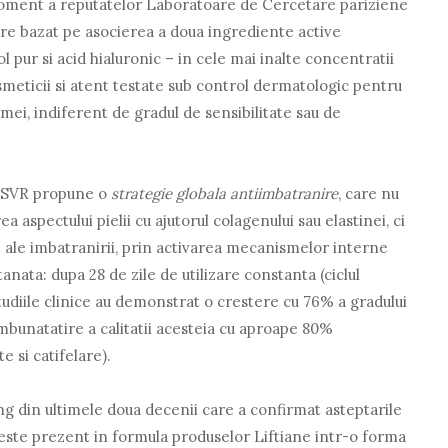
moment a reputatelor Laboratoare de Cercetare pariziene
ire bazat pe asocierea a doua ingrediente active
 pur si acid hialuronic – in cele mai inalte concentratii
smeticii si atent testate sub control dermatologic pentru
rmei, indiferent de gradul de sensibilitate sau de
, SVR propune o
strategie globala antiimbatranire
, care nu
 aspectului pielii cu ajutorul colagenului sau elastinei, ci
e ale imbatranirii, prin activarea mecanismelor interne
nata: dupa 28 de zile de utilizare constanta (ciclul
tudiile clinice au demonstrat o crestere cu 76% a gradului
imbunatatire a calitatii acesteia cu aproape 80%
e si catifelare).
ng din ultimele doua decenii care a confirmat asteptarile
este prezent in formula produselor Liftiane intr-o forma