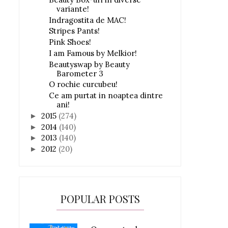
variante!
Indragostita de MAC!
Stripes Pants!
Pink Shoes!
I am Famous by Melkior!
Beautyswap by Beauty
Barometer 3
O rochie curcubeu!
Ce am purtat in noaptea dintre
ani!
2015
(274)
►
2014
(140)
►
2013
(140)
►
2012
(20)
►
POPULAR POSTS