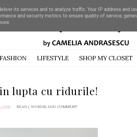
liver its services and to analyze traffic. Your IP address and u
rmance and security metrics to ensure quality of service, gene
buse.
FASHION
LIFESTYLE
SHOP MY CLOSET
in lupta cu ridurile!
1/2016
READ (
WORDS)
ADD COMMENT