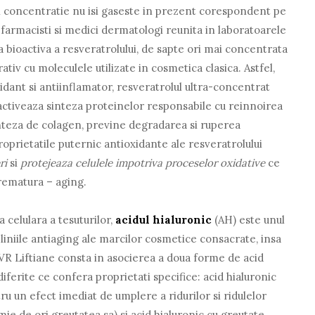
i concentratie nu isi gaseste in prezent corespondent pe
, farmacisti si medici dermatologi reunita in laboratoarele
a bioactiva a resveratrolului, de sapte ori mai concentrata
ativ cu moleculele utilizate in cosmetica clasica. Astfel,
xidant si antiinflamator, resveratrolul ultra-concentrat
 activeaza sinteza proteinelor responsabile cu reinnoirea
sinteza de colagen, previne degradarea si ruperea
roprietatile puternic antioxidante ale resveratrolului
ri
si
protejeaza celulele impotriva proceselor oxidative
ce
rematura – aging.
 celulara a tesuturilor,
acidul hialuronic
(AH) este unul
 liniile antiaging ale marcilor cosmetice consacrate, insa
SVR Liftiane consta in asocierea a doua forme de acid
iferite ce confera proprietati specifice: acid hialuronic
 un efect imediat de umplere a ridurilor si ridulelor
 mie de ori greutatea sa) si acid hialuronic cu greutate