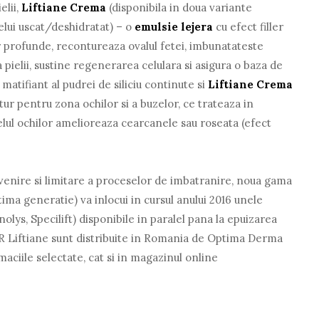
elii,
Liftiane Crema
(disponibila in doua variante
elui uscat/deshidratat) – o
emulsie lejera
cu efect filler
ilor profunde, recontureaza ovalul fetei, imbunatateste
 pielii, sustine regenerarea celulara si asigura o baza de
matifiant al pudrei de siliciu continute si
Liftiane Crema
r pentru zona ochilor si a buzelor, ce trateaza in
velul ochilor amelioreaza cearcanele sau roseata (efect
evenire si limitare a proceselor de imbatranire, noua gama
ima generatie) va inlocui in cursul anului 2016 unele
lys, Specilift) disponibile in paralel pana la epuizarea
R Liftiane sunt distribuite in Romania de Optima Derma
rmaciile selectate, cat si in magazinul online