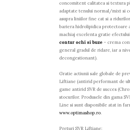
concomitent calitatea si textura pi
adaptate tenului normal/mixt si c
asupra liniilor fine cat si a ridur
bariera hidrolipidica protectoare a
machiaj excelenta gratie efectului 
contur ochi si buze
– crema contu
general gradul de ridare, iar a ni
decongestionant).
Gratie actiunii sale globale de pr
Liftiane (antirid performant de ult
game antirid SVR de succes (Chrono
stocurilor. Produsele din gama SV
Line si sunt disponibile atat in fa
www.optimashop.ro
.
Preturi SVR Liftiane: