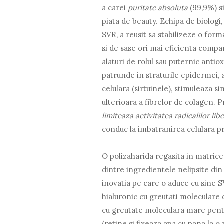
a carei
puritate absoluta
(99,9%) s
piata de beauty. Echipa de biologi
SVR, a reusit sa stabilizeze o form
si de sase ori mai eficienta compar
alaturi de rolul sau puternic antio
patrunde in straturile epidermei,
celulara (sirtuinele), stimuleaza 
ulterioara a fibrelor de colagen. P
limiteaza activitatea radicalilor libe
conduc la imbatranirea celulara p
O polizaharida regasita in matricea
dintre ingredientele nelipsite din
inovatia pe care o aduce cu sine 
hialuronic cu greutati moleculare d
cu greutate moleculara mare pentru
(retine si fixeaza apa cu pana la o