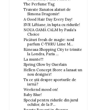
The Perfume Tag
Traieste Sanatos alaturi de
Simona Dragomir!
A Good Hair Day Every Day!
SVR Liftiane, in lupta cu ridurile!
NOUA GAMĂ CALM by Paula's
Choice
Picături fresh de magie: noul
parfum C-THRU Lime M...
Băneasa Shopping City te trimite
la Londra, Paris ...
La munte!!!
Spring Glow by Guerlain
Hellen Concept Store a lansat un
nou designer!
Tu ce ştii despre sporturile de
iarnă?
Weekend mood on!
Baby Blue!
Special pentru ridurile din jurul
ochilor, de la P...
Beauty Box-uri in diverse