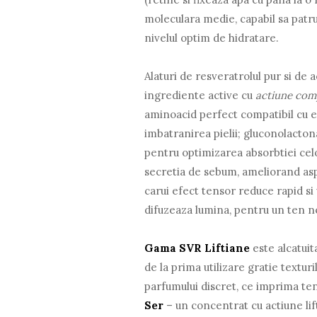
moleculara medie, capabil sa patrun
nivelul optim de hidratare.
Alaturi de resveratrolul pur si de 
ingrediente active cu
actiune comp
aminoacid perfect compatibil cu 
imbatranirea pielii; gluconolactona
pentru optimizarea absorbtiei celor
secretia de sebum, ameliorand aspec
carui efect tensor reduce rapid si 
difuzeaza lumina, pentru un ten ne
Gama SVR Liftiane
este alcatuit
de la prima utilizare gratie texturi
parfumului discret, ce imprima te
Ser
– un concentrat cu actiune lif