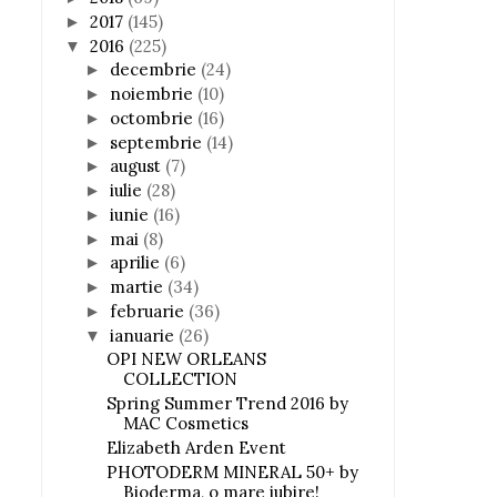
2017
(145)
►
2016
(225)
▼
decembrie
(24)
►
noiembrie
(10)
►
octombrie
(16)
►
septembrie
(14)
►
august
(7)
►
iulie
(28)
►
iunie
(16)
►
mai
(8)
►
aprilie
(6)
►
martie
(34)
►
februarie
(36)
►
ianuarie
(26)
▼
OPI NEW ORLEANS
COLLECTION
Spring Summer Trend 2016 by
MAC Cosmetics
Elizabeth Arden Event
PHOTODERM MINERAL 50+ by
Bioderma, o mare iubire!