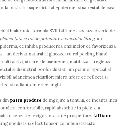
da in stratul superficial al epidermei si sa restabileasca
acidul hialuronic, formula SVR Liftiane asociaza o serie de
lementara si rol de potentare a efectului lifting
: un
epiderma, ce inhiba producerea enzimelor ce favorizeaza
 – un derivat natural al glucozei cu rol peeling bland
lalti activi, si care, de asemenea, matifiaza si regleaza
tul si diametrul porilor dilatati; un polimer special al
vizibil adancimea ridurilor; micro-sfere ce reflecta si
ted si radiant din orice unghi.
a din
patru produse
de ingrijire a tenului, ce incanta inca
lor ultra-confortabile, rapid absorbite in piele si a
nului o senzatie revigoranta si de prospetime:
Liftiane
ting imediata si efect tensor, ce imbunatateste