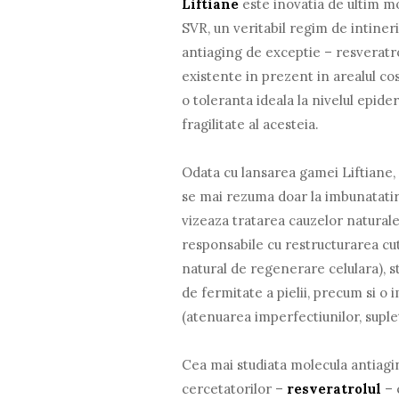
Liftiane
este inovatia de ultim 
SVR, un veritabil regim de intiner
antiaging de exceptie – resveratrol
existente in prezent in arealul co
o toleranta ideala la nivelul epide
fragilitate al acesteia.
Odata cu lansarea gamei Liftiane
se mai rezuma doar la imbunatatirea
vizeaza tratarea cauzelor natural
responsabile cu restructurarea cuta
natural de regenerare celulara), s
de fermitate a pielii, precum si o 
(atenuarea imperfectiunilor, suplet
Cea mai studiata molecula antiagi
cercetatorilor –
resveratrolul
– 