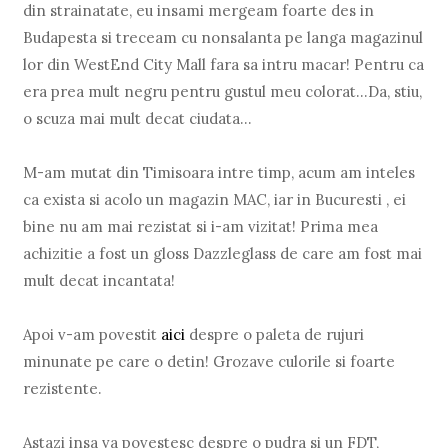
din strainatate, eu insami mergeam foarte des in
Budapesta si treceam cu nonsalanta pe langa magazinul
lor din WestEnd City Mall fara sa intru macar! Pentru ca
era prea mult negru pentru gustul meu colorat...Da, stiu,
o scuza mai mult decat ciudata...
M-am mutat din Timisoara intre timp, acum am inteles
ca exista si acolo un magazin MAC, iar in Bucuresti , ei
bine nu am mai rezistat si i-am vizitat! Prima mea
achizitie a fost un gloss Dazzleglass de care am fost mai
mult decat incantata!
Apoi v-am povestit
aici
despre o paleta de rujuri
minunate pe care o detin! Grozave culorile si foarte
rezistente.
Astazi insa va povestesc despre o pudra si un FDT,