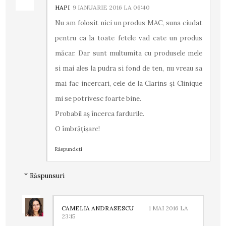
HAPI
9 IANUARIE 2016 LA 06:40
Nu am folosit nici un produs MAC, suna ciudat
pentru ca la toate fetele vad cate un produs
măcar. Dar sunt multumita cu produsele mele
si mai ales la pudra si fond de ten, nu vreau sa
mai fac incercari, cele de la Clarins și Clinique
mi se potrivesc foarte bine.
Probabil aș încerca fardurile.
O îmbrățișare!
Răspundeți
Răspunsuri
CAMELIA ANDRASESCU
1 MAI 2016 LA
23:15