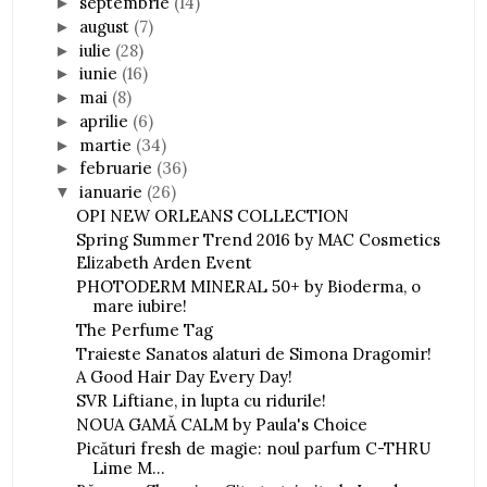
septembrie
(14)
►
august
(7)
►
iulie
(28)
►
iunie
(16)
►
mai
(8)
►
aprilie
(6)
►
martie
(34)
►
februarie
(36)
►
ianuarie
(26)
▼
OPI NEW ORLEANS COLLECTION
Spring Summer Trend 2016 by MAC Cosmetics
Elizabeth Arden Event
PHOTODERM MINERAL 50+ by Bioderma, o
mare iubire!
The Perfume Tag
Traieste Sanatos alaturi de Simona Dragomir!
A Good Hair Day Every Day!
SVR Liftiane, in lupta cu ridurile!
NOUA GAMĂ CALM by Paula's Choice
Picături fresh de magie: noul parfum C-THRU
Lime M...