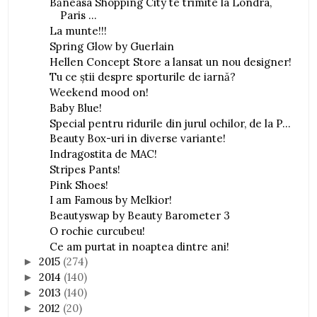
Băneasa Shopping City te trimite la Londra,
Paris ...
La munte!!!
Spring Glow by Guerlain
Hellen Concept Store a lansat un nou designer!
Tu ce ştii despre sporturile de iarnă?
Weekend mood on!
Baby Blue!
Special pentru ridurile din jurul ochilor, de la P...
Beauty Box-uri in diverse variante!
Indragostita de MAC!
Stripes Pants!
Pink Shoes!
I am Famous by Melkior!
Beautyswap by Beauty Barometer 3
O rochie curcubeu!
Ce am purtat in noaptea dintre ani!
2015
(274)
►
2014
(140)
►
2013
(140)
►
2012
(20)
►