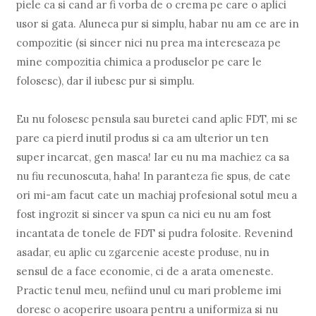
piele ca si cand ar fi vorba de o crema pe care o aplici
usor si gata. Aluneca pur si simplu, habar nu am ce are in
compozitie (si sincer nici nu prea ma intereseaza pe
mine compozitia chimica a produselor pe care le
folosesc), dar il iubesc pur si simplu.
Eu nu folosesc pensula sau buretei cand aplic FDT, mi se
pare ca pierd inutil produs si ca am ulterior un ten
super incarcat, gen masca! Iar eu nu ma machiez ca sa
nu fiu recunoscuta, haha! In paranteza fie spus, de cate
ori mi-am facut cate un machiaj profesional sotul meu a
fost ingrozit si sincer va spun ca nici eu nu am fost
incantata de tonele de FDT si pudra folosite. Revenind
asadar, eu aplic cu zgarcenie aceste produse, nu in
sensul de a face economie, ci de a arata omeneste.
Practic tenul meu, nefiind unul cu mari probleme imi
doresc o acoperire usoara pentru a uniformiza si nu