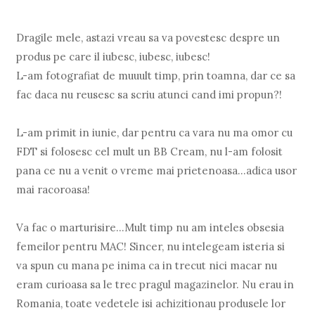
Dragile mele, astazi vreau sa va povestesc despre un
produs pe care il iubesc, iubesc, iubesc!
L-am fotografiat de muuult timp, prin toamna, dar ce sa
fac daca nu reusesc sa scriu atunci cand imi propun?!
L-am primit in iunie, dar pentru ca vara nu ma omor cu
FDT si folosesc cel mult un BB Cream, nu l-am folosit
pana ce nu a venit o vreme mai prietenoasa...adica usor
mai racoroasa!
Va fac o marturisire...Mult timp nu am inteles obsesia
femeilor pentru MAC! Sincer, nu intelegeam isteria si
va spun cu mana pe inima ca in trecut nici macar nu
eram curioasa sa le trec pragul magazinelor. Nu erau in
Romania, toate vedetele isi achizitionau produsele lor