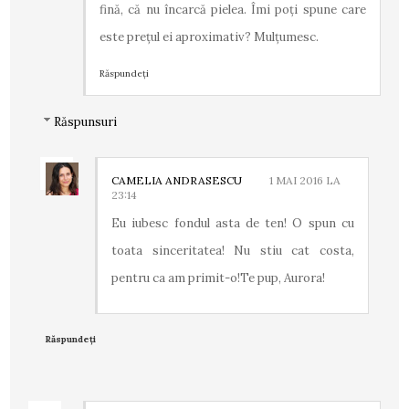
fină, că nu încarcă pielea. Îmi poți spune care
este prețul ei aproximativ? Mulțumesc.
Răspundeți
Răspunsuri
CAMELIA ANDRASESCU
1 MAI 2016 LA
23:14
Eu iubesc fondul asta de ten! O spun cu
toata sinceritatea! Nu stiu cat costa,
pentru ca am primit-o!Te pup, Aurora!
Răspundeți