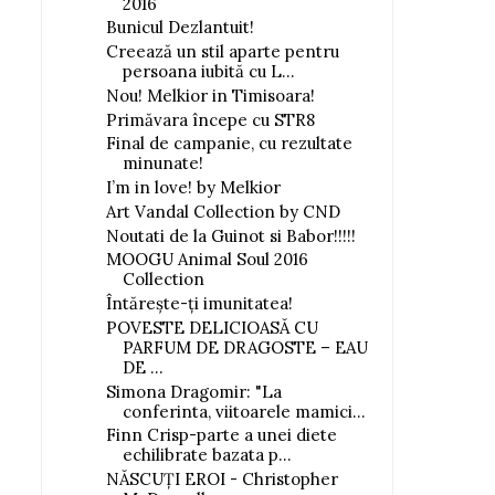
2016
Bunicul Dezlantuit!
Creează un stil aparte pentru
persoana iubită cu L...
Nou! Melkior in Timisoara!
Primăvara începe cu STR8
Final de campanie, cu rezultate
minunate!
I’m in love! by Melkior
Art Vandal Collection by CND
Noutati de la Guinot si Babor!!!!!
MOOGU Animal Soul 2016
Collection
Întăreşte-ţi imunitatea!
POVESTE DELICIOASĂ CU
PARFUM DE DRAGOSTE – EAU
DE ...
Simona Dragomir: "La
conferinta, viitoarele mamici...
Finn Crisp-parte a unei diete
echilibrate bazata p...
NĂSCUŢI EROI - Christopher