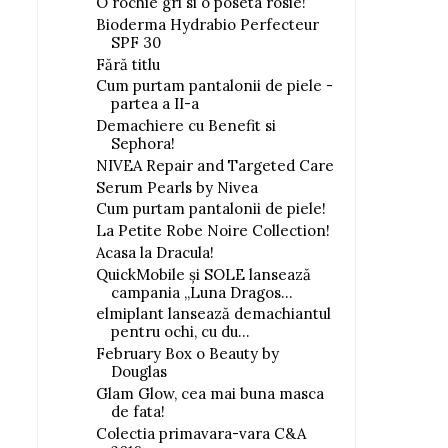
O rochie gri si o poseta rosie!
Bioderma Hydrabio Perfecteur
SPF 30
Fără titlu
Cum purtam pantalonii de piele -
partea a II-a
Demachiere cu Benefit si
Sephora!
NIVEA Repair and Targeted Care
Serum Pearls by Nivea
Cum purtam pantalonii de piele!
La Petite Robe Noire Collection!
Acasa la Dracula!
QuickMobile și SOLE lansează
campania „Luna Dragos...
elmiplant lansează demachiantul
pentru ochi, cu du...
February Box o Beauty by
Douglas
Glam Glow, cea mai buna masca
de fata!
Colectia primavara-vara C&A