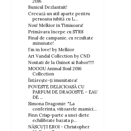
2016
Bunicul Dezlantuit!
Creează un stil aparte pentru
persoana iubită cu L...
Nou! Melkior in Timisoara!
Primăvara începe cu STR8
Final de campanie, cu rezultate
minunate!
I’m in love! by Melkior
Art Vandal Collection by CND
Noutati de la Guinot si Babor!!!!!
MOOGU Animal Soul 2016
Collection
Întăreşte-ţi imunitatea!
POVESTE DELICIOASĂ CU
PARFUM DE DRAGOSTE – EAU
DE ...
Simona Dragomir: "La
conferinta, viitoarele mamici...
Finn Crisp-parte a unei diete
echilibrate bazata p...
NĂSCUŢI EROI - Christopher