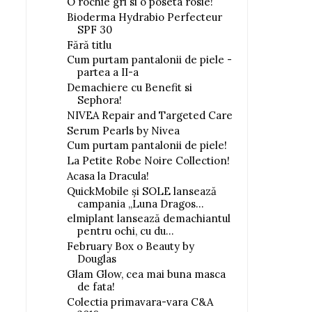
O rochie gri si o poseta rosie!
Bioderma Hydrabio Perfecteur
SPF 30
Fără titlu
Cum purtam pantalonii de piele -
partea a II-a
Demachiere cu Benefit si
Sephora!
NIVEA Repair and Targeted Care
Serum Pearls by Nivea
Cum purtam pantalonii de piele!
La Petite Robe Noire Collection!
Acasa la Dracula!
QuickMobile și SOLE lansează
campania „Luna Dragos...
elmiplant lansează demachiantul
pentru ochi, cu du...
February Box o Beauty by
Douglas
Glam Glow, cea mai buna masca
de fata!
Colectia primavara-vara C&A