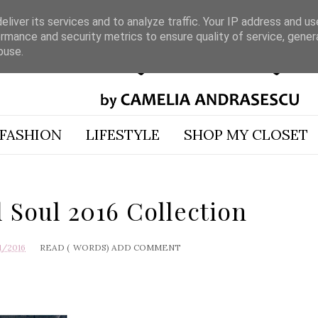
liver its services and to analyze traffic. Your IP address and u
rmance and security metrics to ensure quality of service, gene
buse.
FASHION
LIFESTYLE
SHOP MY CLOSET
Soul 2016 Collection
1/2016
READ (
WORDS)
ADD COMMENT