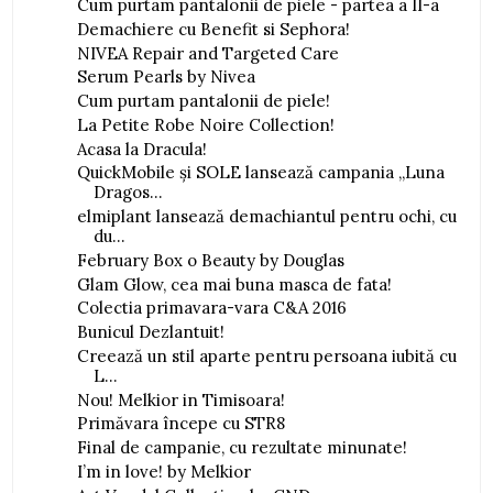
Cum purtam pantalonii de piele - partea a II-a
Demachiere cu Benefit si Sephora!
NIVEA Repair and Targeted Care
Serum Pearls by Nivea
Cum purtam pantalonii de piele!
La Petite Robe Noire Collection!
Acasa la Dracula!
QuickMobile și SOLE lansează campania „Luna
Dragos...
elmiplant lansează demachiantul pentru ochi, cu
du...
February Box o Beauty by Douglas
Glam Glow, cea mai buna masca de fata!
Colectia primavara-vara C&A 2016
Bunicul Dezlantuit!
Creează un stil aparte pentru persoana iubită cu
L...
Nou! Melkior in Timisoara!
Primăvara începe cu STR8
Final de campanie, cu rezultate minunate!
I’m in love! by Melkior