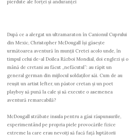
pierdute ale forţei şi anduranţei
După ce a alergat un ultramaraton în Canionul Cuprului
din Mexic, Christopher McDougall îşi găseşte
următoarea aventură în munţii Cretei acolo unde, în
timpul celui de-al Doilea Război Mondial, doi englezi şi o
mână de cretani au făcut „nefăcutul”: au răpit un
general german din mijlocul soldaţilor săi. Cum de au
reuşit un artist lefter, un păstor cretan şi un poet
playboy să pună la cale şi să execute o asemenea
aventură remarcabilă?
McDougall străbate insula pentru a găsi răspunsurile,
experimentând pe propria piele provocările fizice
extreme la care erau nevoiţi să facă faţă luptătorii