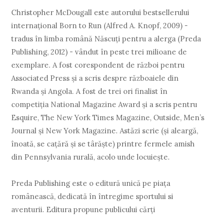
Christopher McDougall este autorului bestsellerului
internaţional Born to Run (Alfred A. Knopf, 2009) -
tradus în limba română Născuţi pentru a alerga (Preda
Publishing, 2012) - vândut în peste trei milioane de
exemplare. A fost corespondent de război pentru
Associated Press şi a scris despre războaiele din
Rwanda şi Angola. A fost de trei ori finalist în
competiţia National Magazine Award şi a scris pentru
Esquire, The New York Times Magazine, Outside, Men’s
Journal şi New York Magazine. Astăzi scrie (şi aleargă,
înoată, se cațără și se târăște) printre fermele amish
din Pennsylvania rurală, acolo unde locuiește.
Preda Publishing este o editură unică pe piaţa
românească, dedicată în întregime sportului si
aventurii. Editura propune publicului cărţi