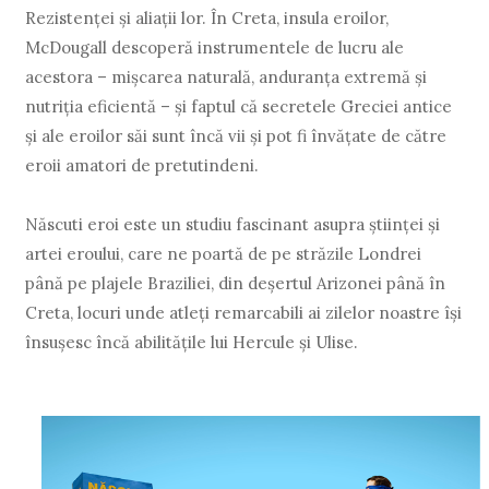
Rezistenţei şi aliaţii lor. În Creta, insula eroilor,
McDougall descoperă instrumentele de lucru ale
acestora – mişcarea naturală, anduranţa extremă şi
nutriţia eficientă – şi faptul că secretele Greciei antice
şi ale eroilor săi sunt încă vii şi pot fi învăţate de către
eroii amatori de pretutindeni.
Născuti eroi este un studiu fascinant asupra ştiinţei şi
artei eroului, care ne poartă de pe străzile Londrei
până pe plajele Braziliei, din deşertul Arizonei până în
Creta, locuri unde atleţi remarcabili ai zilelor noastre îşi
însuşesc încă abilităţile lui Hercule şi Ulise.