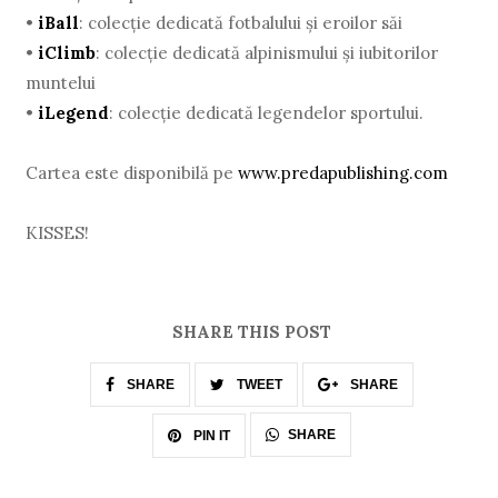
•
iBall
: colecţie dedicată fotbalului şi eroilor săi
•
iClimb
: colecţie dedicată alpinismului şi iubitorilor
muntelui
•
iLegend
: colecţie dedicată legendelor sportului.
Cartea este disponibilă pe
www.predapublishing.com
KISSES!
SHARE THIS POST
SHARE
TWEET
SHARE
SHARE
PIN IT