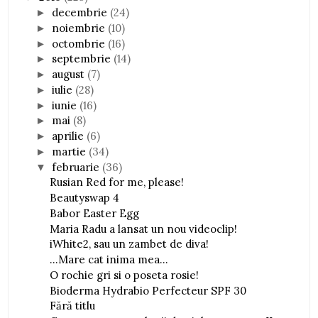
decembrie
(24)
►
noiembrie
(10)
►
octombrie
(16)
►
septembrie
(14)
►
august
(7)
►
iulie
(28)
►
iunie
(16)
►
mai
(8)
►
aprilie
(6)
►
martie
(34)
►
februarie
(36)
▼
Rusian Red for me, please!
Beautyswap 4
Babor Easter Egg
Maria Radu a lansat un nou videoclip!
iWhite2, sau un zambet de diva!
...Mare cat inima mea...
O rochie gri si o poseta rosie!
Bioderma Hydrabio Perfecteur SPF 30
Fără titlu