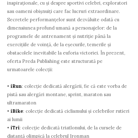
inspiraţionale, cu şi despre sportivi celebri, exploratori
sau oameni obişnuiţi care fac lucruri extraordinare.
Secretele performanţelor sunt dezvăluite odată cu
dimensiunea profund umană a personajelor: de la
programele de antrenament şi nutriţie până la
exerciţiile de voinţă, de la eşecurile, temerile şi
obstacolele inevitabile la euforia victoriei. În prezent,
oferta Preda Publishing este structurată pe
urmatoarele colecţii:
•
iRun
: colecţie dedicată alergării, fie că este vorba de
pistă sau alergări montane, sprint, maraton sau
ultramaraton
•
iBike
: colecţie dedicată ciclismului şi celebrilor rutieri
ai lumii
•
iTri
: colecţie dedicată triatlonului, de la cursele de
distanţă olimpică la celebrul Ironman