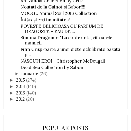
Art Vandal Collection by CND
Noutati de la Guinot si Babor!!!!!
MOOGU Animal Soul 2016 Collection
Întăreşte-ţi imunitatea!
POVESTE DELICIOASĂ CU PARFUM DE
DRAGOSTE – EAU DE ...
Simona Dragomir: "La conferinta, viitoarele
mamici...
Finn Crisp-parte a unei diete echilibrate bazata
p...
NĂSCUŢI EROI - Christopher McDougall
Dead Sea Collection by Sabon
ianuarie
(26)
►
2015
(274)
►
2014
(140)
►
2013
(140)
►
2012
(20)
►
POPULAR POSTS