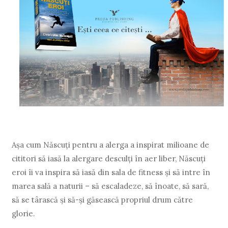
Aşa cum Născuţi pentru a alerga a inspirat milioane de
cititori să iasă la alergare desculţi în aer liber, Născuţi
eroi îi va inspira să iasă din sala de fitness şi să intre în
marea sală a naturii – să escaladeze, să înoate, să sară,
să se târască şi să-şi găsească propriul drum către
glorie.