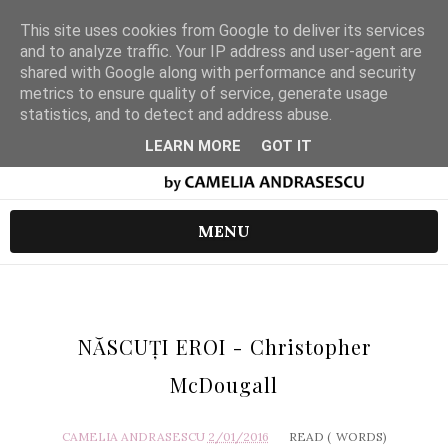
This site uses cookies from Google to deliver its services
and to analyze traffic. Your IP address and user-agent are
shared with Google along with performance and security
metrics to ensure quality of service, generate usage
statistics, and to detect and address abuse.
LEARN MORE
GOT IT
MENU
NĂSCUŢI EROI - Christopher
McDougall
CAMELIA ANDRASESCU
2/01/2016
READ (
WORDS)