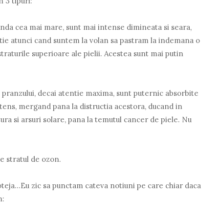
 3 tipuri:
nda cea mai mare, sunt mai intense dimineata si seara,
ntie atunci cand suntem la volan sa pastram la indemana o
raturile superioare ale pielii. Acestea sunt mai putin
 pranzului, decai atentie maxima, sunt puternic absorbite
tens, mergand pana la distructia acestora, ducand in
a si arsuri solare, pana la temutul cancer de piele. Nu
e stratul de ozon.
ja...Eu zic sa punctam cateva notiuni pe care chiar daca
m: