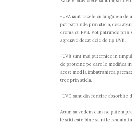
Razele ultaviolete sunt impartite in
-UVA sunt razele cu lungimea de u
pot patrunde prin sticla, deci ate
crema cu FPS. Pot patrunde prin st
agresive decat cele de tip UVB.
-UVB sunt mai puternice in timpul
de proteine pe care le modifica in
acest mod la imbatranirea prematur
trec prin sticla.
-UVC sunt din fericire absorbite d
Acum sa vedem cum ne putem prote
le stiti este bine sa ni le reaminti