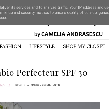
liver its services and to analyze traffic. Your IP address and u
rmance and security metrics to ensure quality of service, gene
buse.
FASHION
LIFESTYLE
SHOP MY CLOSET
bio Perfecteur SPF 30
17/2016
READ (
WORDS)
7 COMMENTS