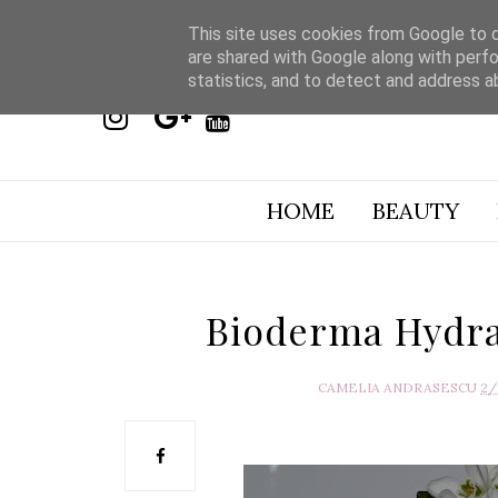
This site uses cookies from Google to de
are shared with Google along with perfo
statistics, and to detect and address a
HOME
BEAUTY
Bioderma Hydra
CAMELIA ANDRASESCU
2/