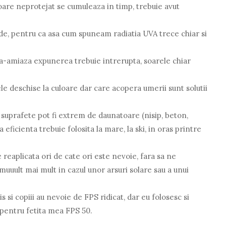
oare neprotejat se cumuleaza in timp, trebuie avut
de, pentru ca asa cum spuneam radiatia UVA trece chiar si
pa-amiaza expunerea trebuie intrerupta, soarele chiar
nele deschise la culoare dar care acopera umerii sunt solutii
 suprafete pot fi extrem de daunatoare (nisip, beton,
 eficienta trebuie folosita la mare, la ski, in oras printre
 reaplicata ori de cate ori este nevoie, fara sa ne
muuult mai mult in cazul unor arsuri solare sau a unui
 si copiii au nevoie de FPS ridicat, dar eu folosesc si
 pentru fetita mea FPS 50.