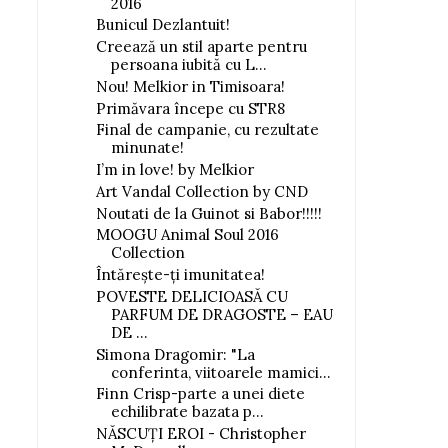
2016
Bunicul Dezlantuit!
Creează un stil aparte pentru
persoana iubită cu L...
Nou! Melkior in Timisoara!
Primăvara începe cu STR8
Final de campanie, cu rezultate
minunate!
I’m in love! by Melkior
Art Vandal Collection by CND
Noutati de la Guinot si Babor!!!!!
MOOGU Animal Soul 2016
Collection
Întăreşte-ţi imunitatea!
POVESTE DELICIOASĂ CU
PARFUM DE DRAGOSTE – EAU
DE ...
Simona Dragomir: "La
conferinta, viitoarele mamici...
Finn Crisp-parte a unei diete
echilibrate bazata p...
NĂSCUŢI EROI - Christopher