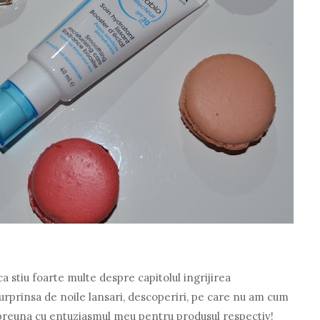
a stiu foarte multe despre capitolul ingrijirea
surprinsa de noile lansari, descoperiri, pe care nu am cum
impreuna cu entuziasmul meu pentru produsul respectiv!