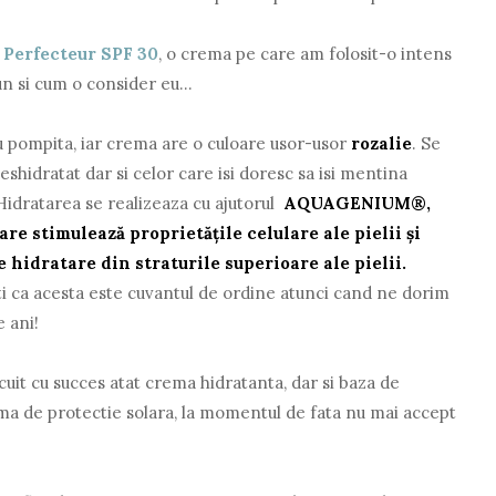
Perfecteur SPF 30
, o crema pe care am folosit-o intens
n si cum o consider eu...
cu pompita, iar crema are o culoare usor-usor
rozalie
. Se
deshidratat dar si celor care isi doresc sa isi mentina
Hidratarea se realizeaza cu ajutorul
AQUAGENIUM®,
re stimulează proprietăţile celulare ale pielii şi
 hidratare din straturile superioare ale pielii.
titi ca acesta este cuvantul de ordine atunci cand ne dorim
 ani!
uit cu succes atat crema hidratanta, dar si baza de
ma de protectie solara, la momentul de fata nu mai accept