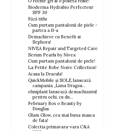
O rochie gri si o poseta rosie!
Bioderma Hydrabio Perfecteur
SPF 30
Fără titlu
Cum purtam pantalonii de piele -
partea a II-a
Demachiere cu Benefit si
Sephora!
NIVEA Repair and Targeted Care
Serum Pearls by Nivea
Cum purtam pantalonii de piele!
La Petite Robe Noire Collection!
Acasa la Dracula!
QuickMobile și SOLE lansează
campania „Luna Dragos...
elmiplant lansează demachiantul
pentru ochi, cu du...
February Box o Beauty by
Douglas
Glam Glow, cea mai buna masca
de fata!
Colectia primavara-vara C&A