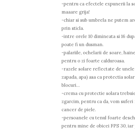
-pentru ca efectele expunerii la s
maaare grija!
-chiar si sub umbrela ne putem ar
prin sticla.
-intre orele 10 dimineata si 16 du
poate fi un dusman.
-palariile, ochelarii de soare, hai
pentru o zi foarte calduroasa.
-razele solare reflectate de unele
zapada, apa) asa ca protectia solara
blocuri...
-crema cu protectie solara trebuie
zgarcim, pentru ca da, vom suferi 
cancer de piele.
-persoanele cu tenul foarte deschis
pentru mine de obicei FPS 30, iar