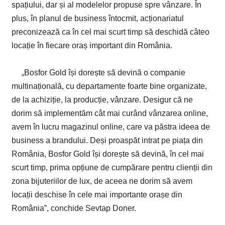
spațiului, dar și al modelelor propuse spre vânzare. În
plus, în planul de business întocmit, acționariatul
preconizează ca în cel mai scurt timp să deschidă câteo
locație în fiecare oraș important din România.
„Bosfor Gold își dorește să devină o companie
multinațională, cu departamente foarte bine organizate,
de la achiziție, la producție, vânzare. Desigur că ne
dorim să implementăm cât mai curând vânzarea online,
avem în lucru magazinul online, care va păstra ideea de
business a brandului. Deși proaspăt intrat pe piața din
România, Bosfor Gold își dorește să devină, în cel mai
scurt timp, prima opțiune de cumpărare pentru clienții din
zona bijuteriilor de lux, de aceea ne dorim să avem
locații deschise în cele mai importante orașe din
România”, conchide Sevtap Doner.