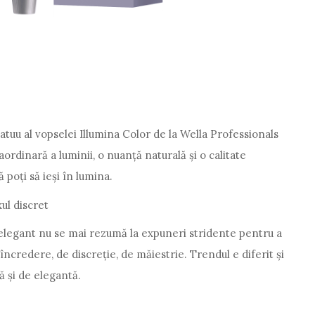
atuu al vopselei Illumina Color de la Wella Professionals
aordinară a luminii, o nuanță naturală și o calitate
 poți să ieși în lumina.
ul discret
 elegant nu se mai rezumă la expuneri stridente pentru a
ncredere, de discreție, de măiestrie. Trendul e diferit și
ă și de elegantă.