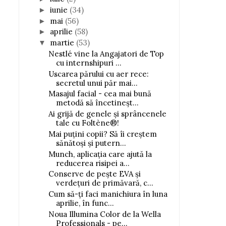
iunie
(34)
►
mai
(56)
►
aprilie
(58)
►
martie
(53)
▼
Nestlé vine la Angajatori de Top
cu internshipuri ...
Uscarea părului cu aer rece:
secretul unui păr mai...
Masajul facial - cea mai bună
metodă să încetineșt...
Ai grijă de genele și sprâncenele
tale cu Foltène®!
Mai puțini copii? Să îi creștem
sănătoși și putern...
Munch, aplicația care ajută la
reducerea risipei a...
Conserve de pește EVA și
verdețuri de primăvară, c...
Cum să-ți faci manichiura în luna
aprilie, în func...
Noua Illumina Color de la Wella
Professionals - pe...