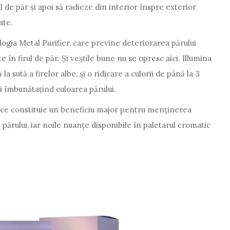
l de păr și apoi să radieze din interior înspre exterior
ate.
ogia Metal Purifier, care previne deteriorarea părului
în firul de păr. Și veștile bune nu se opresc aici. Illumina
a sută a firelor albe, și o ridicare a culorii de până la 3
și îmbunătațind culoarea părului.
 ce constituie un beneficiu major pentru menținerea
i părului, iar noile nuanțe disponibile în paletarul cromatic