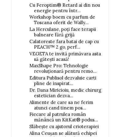
Cu Feroptim® Retard ai din nou
energie pentru într...
Workshop boem cu parfum de
Toscana oferit de Wally...
La Herculane, poți face terapii
balneare fără grijă
Calatoreste fara batai de cap cu
PEACH™ 2 go, perf...
VEGETA te invită primăvara asta
să gătești acasă!
MaxShape Pro: Tehnologie
revoluționară pentru remo...
Editura Publisol dezvaluie carti
pline de inspirat...
Dr. Dana Miricioiu, medic chirurg
estetician dezva...
Alimente de care sa ne ferim
atunci cand tinem pos...
Fiecare al patrulea român
mănâncă un KitKat® podus...
Slăbește cu ajutorul crioterapiei
Alina Ceușan se alătură echipei