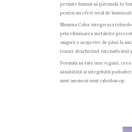
permite luminii să pătrundă în firu
pentru un efect ireal de luminozit
Illumina Color integreaza tehnolol
prin eliminarea metalelor prezente 
asigură o acoperire de până la sută l
tonuri, deschizând, intensificând 
Formula sa este una vegană, ceea
sănătătății și integritătii podoabe
sunt asemeni unui caleidoscop.