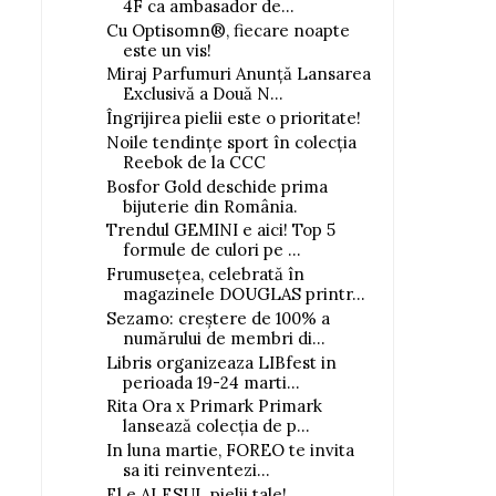
4F ca ambasador de...
Cu Optisomn®, fiecare noapte
este un vis!
Miraj Parfumuri Anunță Lansarea
Exclusivă a Două N...
Îngrijirea pielii este o prioritate!
Noile tendințe sport în colecția
Reebok de la CCC
Bosfor Gold deschide prima
bijuterie din România.
Trendul GEMINI e aici! Top 5
formule de culori pe ...
Frumusețea, celebrată în
magazinele DOUGLAS printr...
Sezamo: creștere de 100% a
numărului de membri di...
Libris organizeaza LIBfest in
perioada 19-24 marti...
Rita Ora x Primark Primark
lansează colecția de p...
In luna martie, FOREO te invita
sa iti reinventezi...
El e ALESUL pielii tale!