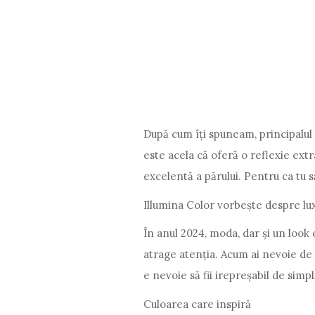
După cum îți spuneam, principalul 
este acela că oferă o reflexie extr
excelentă a părului. Pentru ca tu să
Illumina Color vorbește despre lux
În anul 2024, moda, dar și un look
atrage atenția. Acum ai nevoie de î
e nevoie să fii irepreșabil de simpl
Culoarea care inspiră