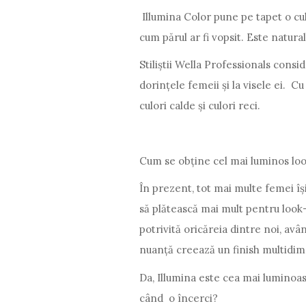
Illumina Color pune pe tapet o cul
cum părul ar fi vopsit. Este natur
Stiliștii Wella Professionals consid
dorințele femeii și la visele ei. Cu
culori calde și culori reci.
Cum se obține cel mai luminos lo
În prezent, tot mai multe femei îș
să plătească mai mult pentru look-u
potrivită oricăreia dintre noi, av
nuanță creează un finish multidim
Da, Illumina este cea mai luminoas
când o încerci?