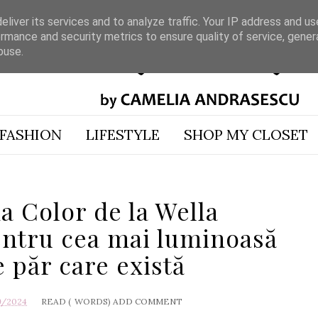
liver its services and to analyze traffic. Your IP address and u
rmance and security metrics to ensure quality of service, gene
buse.
FASHION
LIFESTYLE
SHOP MY CLOSET
a Color de la Wella
entru cea mai luminoasă
 păr care există
9/2024
READ (
WORDS)
ADD COMMENT