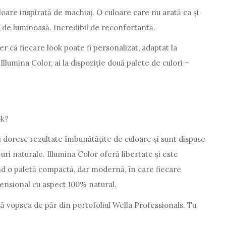
oare inspirată de machiaj. O culoare care nu arată ca și
al de luminoasă. Incredibil de reconfortantă.
er că fiecare look poate fi personalizat, adaptat la
 Illumina Color, ai la dispoziție două palete de culori –
ok?
i doresc rezultate îmbunătățite de culoare și sunt dispuse
ri naturale. Illumina Color oferă libertate și este
ând o paletă compactă, dar modernă, în care fiecare
ensional cu aspect 100% natural.
ă vopsea de păr din portofoliul Wella Professionals. Tu