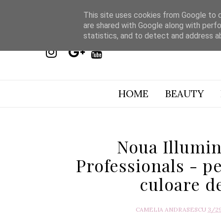
This site uses cookies from Google to de
are shared with Google along with perfo
statistics, and to detect and address a
HOME
BEAUTY
Noua Illumin
Professionals - p
culoare de
CAMELIA ANDRASESCU
3/2