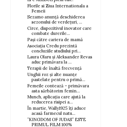
Florile si Ziua Internationala a
Femeii
Sezamo anunță deschiderea
sezonului de verdețuri, ...
Circe, dispozitivul inovator care
combate durerile...
Pași către cariera de mamă
Asociația Credu prezintă
concluziile studiului pri...
Laura Olaru și Aleksander Revas
aduc primăvara la ...
Terapii de înaltă frecvență
Unghii roz și alte nuanțe
pastelate pentru o primă...
Femeile contează – primăvara
asta sărbătorim femin...
Munch, aplicația care ajută la
reducerea risipei a...
În martie, Wally1925 îți aduce
acasă farmecul natu...
”KINGDOM OF JUDAS” ESTE
PRIMUL FILM 100%