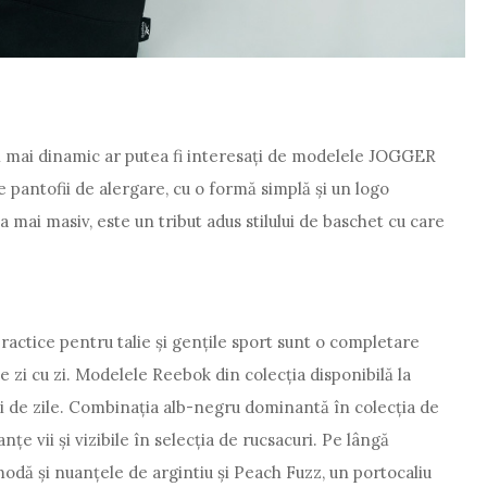
gn mai dinamic ar putea fi interesați de modelele JOGGER
e pantofii de alergare, cu o formă simplă și un logo
mai masiv, este un tribut adus stilului de baschet cu care
practice pentru talie și gențile sport sunt o completare
de zi cu zi. Modelele Reebok din colecția disponibilă la
i de zile. Combinația alb-negru dominantă în colecția de
țe vii și vizibile în selecția de rucsacuri. Pe lângă
modă și nuanțele de argintiu și Peach Fuzz, un portocaliu