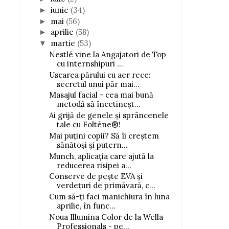
iunie
(34)
►
mai
(56)
►
aprilie
(58)
►
martie
(53)
▼
Nestlé vine la Angajatori de Top
cu internshipuri ...
Uscarea părului cu aer rece:
secretul unui păr mai...
Masajul facial - cea mai bună
metodă să încetineșt...
Ai grijă de genele și sprâncenele
tale cu Foltène®!
Mai puțini copii? Să îi creștem
sănătoși și putern...
Munch, aplicația care ajută la
reducerea risipei a...
Conserve de pește EVA și
verdețuri de primăvară, c...
Cum să-ți faci manichiura în luna
aprilie, în func...
Noua Illumina Color de la Wella
Professionals - pe...