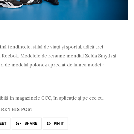
 tendințele, stilul de viață și sportul, adică trei
l Reebok. Modelele de renume mondial Zelda Smyth și
uri de modelul polonez apreciat de lumea modei -
ilă în magazinele CCC, în aplicație și pe ccc.eu.
RE THIS POST
EET
SHARE
PIN IT