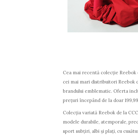
Cea mai recentă colecție Reebok es
cei mai mari distribuitori Reebok
brandului emblematic. Oferta inc
prețuri începând de la doar 199,99
Colecția variată Reebok de la CCC
modele durabile, atemporale, pre
sport subțiri, albi și plați, cu cus