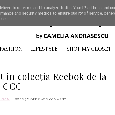
liver its services and to analyze traffic. Your IP address and u
rmance and security metrics to ensure quality of service, gene
buse.
FASHION
LIFESTYLE
SHOP MY CLOSET
t în colecția Reebok de la
CCC
2/2024
READ (
WORDS)
ADD COMMENT