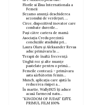
Florile si Ziua Internationala a
Femeii
Sezamo anunță deschiderea
sezonului de verdețuri, ...
Circe, dispozitivul inovator care
combate durerile...
Pași către cariera de mamă
Asociația Credu prezintă
concluziile studiului pri...
Laura Olaru și Aleksander Revas
aduc primăvara la ...
Terapii de înaltă frecvență
Unghii roz și alte nuanțe
pastelate pentru o primă...
Femeile contează – primăvara
asta sărbătorim femin...
Munch, aplicația care ajută la
reducerea risipei a...
În martie, Wally1925 îți aduce
acasă farmecul natu...
”KINGDOM OF JUDAS” ESTE
PRIMUL FILM 100%