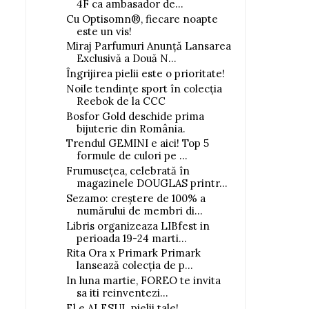
4F ca ambasador de...
Cu Optisomn®, fiecare noapte
este un vis!
Miraj Parfumuri Anunță Lansarea
Exclusivă a Două N...
Îngrijirea pielii este o prioritate!
Noile tendințe sport în colecția
Reebok de la CCC
Bosfor Gold deschide prima
bijuterie din România.
Trendul GEMINI e aici! Top 5
formule de culori pe ...
Frumusețea, celebrată în
magazinele DOUGLAS printr...
Sezamo: creștere de 100% a
numărului de membri di...
Libris organizeaza LIBfest in
perioada 19-24 marti...
Rita Ora x Primark Primark
lansează colecția de p...
In luna martie, FOREO te invita
sa iti reinventezi...
El e ALESUL pielii tale!