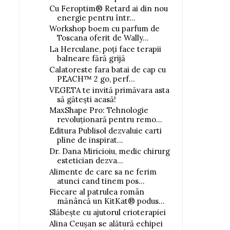
Cu Feroptim® Retard ai din nou
energie pentru într...
Workshop boem cu parfum de
Toscana oferit de Wally...
La Herculane, poți face terapii
balneare fără grijă
Calatoreste fara batai de cap cu
PEACH™ 2 go, perf...
VEGETA te invită primăvara asta
să gătești acasă!
MaxShape Pro: Tehnologie
revoluționară pentru remo...
Editura Publisol dezvaluie carti
pline de inspirat...
Dr. Dana Miricioiu, medic chirurg
estetician dezva...
Alimente de care sa ne ferim
atunci cand tinem pos...
Fiecare al patrulea român
mănâncă un KitKat® podus...
Slăbește cu ajutorul crioterapiei
Alina Ceușan se alătură echipei