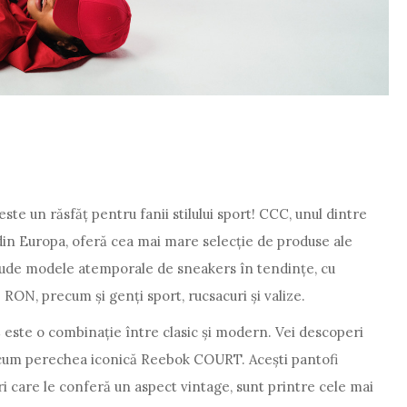
te un răsfăț pentru fanii stilului sport! CCC, unul dintre
 din Europa, oferă cea mai mare selecție de produse ale
lude modele atemporale de sneakers în tendințe, cu
 RON, precum și genți sport, rucsacuri și valize.
 este o combinație între clasic și modern. Vei descoperi
cum perechea iconică Reebok COURT. Acești pantofi
ături care le conferă un aspect vintage, sunt printre cele mai