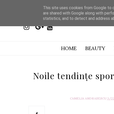
This site uses cookies from Google to de
are shared with Google along with perfo
statistics, and to detect and address a
HOME
BEAUTY
Noile tendințe spor
CAMELIA ANDRASESCU
3/2