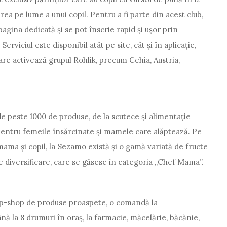
irea pe lume a unui copil. Pentru a fi parte din acest club,
pagina dedicată și se pot înscrie rapid și ușor prin
Serviciul este disponibil atât pe site, cât și în aplicație,
care activează grupul Rohlik, precum Cehia, Austria,
e peste 1000 de produse, de la scutece și alimentație
pentru femeile însărcinate și mamele care alăptează. Pe
ama și copil, la Sezamo există și o gamă variată de fructe
 diversificare, care se găsesc în categoria „Chef Mama”.
p-shop de produse proaspete, o comandă la
ă la 8 drumuri în oraș, la farmacie, măcelărie, băcănie,