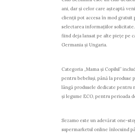
ani, dar și celor care așteaptă ven
clienții pot accesa în mod gratuit 
selectarea informațiilor solicitate. 
fiind deja lansat pe alte piețe pe 
Germania și Ungaria.
Categoria „Mama și Copilul” includ
pentru bebeluși, până la produse 
lângă produsele dedicate pentru m
și legume ECO, pentru perioada de
Sezamo este un adevărat one-sto
supermarketul online înlocuind pân