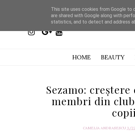
This site uses cookies from Google to de
are shared with Google along with perfo
statistics, and to detect and address a
HOME
BEAUTY
Sezamo: creștere
membri din clubu
copi
CAMELIA ANDRASESCU
3/2