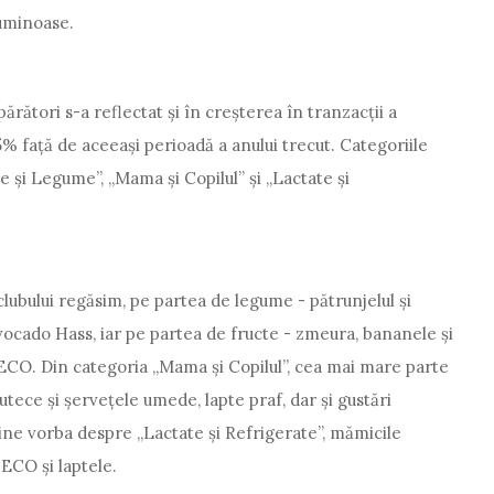
luminoase.
ători s-a reflectat și în creșterea în tranzacții a
5% față de aceeași perioadă a anului trecut. Categoriile
e și Legume”, „Mama și Copilul” și „Lactate și
lubului regăsim, pe partea de legume - pătrunjelul și
avocado Hass, iar pe partea de fructe - zmeura, bananele și
i ECO. Din categoria „Mama și Copilul”, cea mai mare parte
utece și șervețele umede, lapte praf, dar și gustări
ine vorba despre „Lactate și Refrigerate”, mămicile
 ECO și laptele.