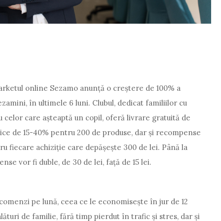
marketul online Sezamo anunță o creștere de 100% a
mini, în ultimele 6 luni. Clubul, dedicat familiilor cu
u celor care așteaptă un copil, oferă livrare gratuită de
odice de 15-40% pentru 200 de produse, dar și recompense
u fiecare achiziție care depășește 300 de lei. Până la
nse vor fi duble, de 30 de lei, față de 15 lei.
omenzi pe lună, ceea ce le economisește în jur de 12
turi de familie, fără timp pierdut în trafic și stres, dar și