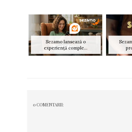
Sezamo lansează o
Sezam
experiență comple...
pr
0 COMENTARII: