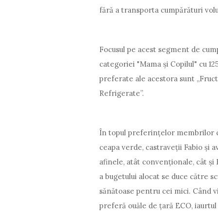
fără a transporta cumpărături vo
Focusul pe acest segment de cumpăr
categoriei "Mama și Copilul" cu 12
preferate ale acestora sunt „Fruct
Refrigerate”.
În topul preferințelor membrilor c
ceapa verde, castraveții Fabio și 
afinele, atât convenționale, cât ș
a bugetului alocat se duce către sc
sănătoase pentru cei mici. Când v
preferă ouăle de țară ECO, iaurtul