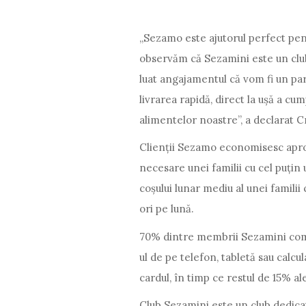
„Sezamo este ajutorul perfect pen
observăm că Sezamini este un club
luat angajamentul că vom fi un par
livrarea rapidă, direct la ușă a cum
alimentelor noastre”, a declarat 
Clienții Sezamo economisesc aprox
necesare unei familii cu cel puțin 
coșului lunar mediu al unei famili
ori pe lună.
70% dintre membrii Sezamini coma
ul de pe telefon, tabletă sau calcu
cardul, în timp ce restul de 15% al
Club Sezamini este un club dedicat 