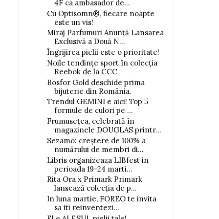
4F ca ambasador de...
Cu Optisomn®, fiecare noapte
este un vis!
Miraj Parfumuri Anunță Lansarea
Exclusivă a Două N...
Îngrijirea pielii este o prioritate!
Noile tendințe sport în colecția
Reebok de la CCC
Bosfor Gold deschide prima
bijuterie din România.
Trendul GEMINI e aici! Top 5
formule de culori pe ...
Frumusețea, celebrată în
magazinele DOUGLAS printr...
Sezamo: creștere de 100% a
numărului de membri di...
Libris organizeaza LIBfest in
perioada 19-24 marti...
Rita Ora x Primark Primark
lansează colecția de p...
In luna martie, FOREO te invita
sa iti reinventezi...
El e ALESUL pielii tale!