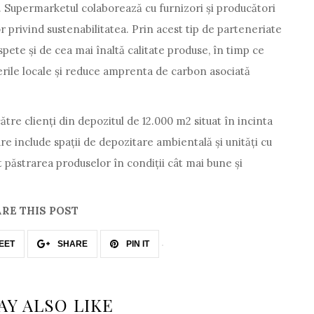
op. Supermarketul colaborează cu furnizori și producători
r privind sustenabilitatea. Prin acest tip de parteneriate
spete și de cea mai înaltă calitate produse, în timp ce
erile locale și reduce amprenta de carbon asociată
ătre clienți din depozitul de 12.000 m2 situat în incinta
re include spații de depozitare ambientală și unități cu
 păstrarea produselor în condiții cât mai bune și
RE THIS POST
EET
SHARE
PIN IT
AY ALSO LIKE