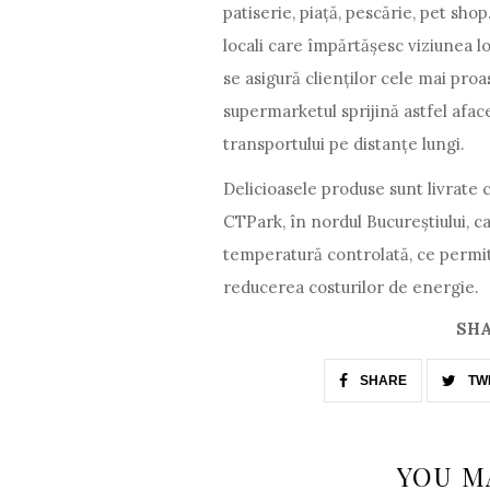
patiserie, piață, pescărie, pet sh
locali care împărtășesc viziunea lo
se asigură clienților cele mai proa
supermarketul sprijină astfel afac
transportului pe distanțe lungi.
Delicioasele produse sunt livrate c
CTPark, în nordul Bucureștiului, ca
temperatură controlată, ce permit
reducerea costurilor de energie.
SHA
SHARE
TW
YOU M