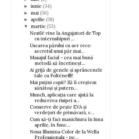
iunie
(34)
►
mai
(56)
►
aprilie
(58)
►
martie
(53)
▼
Nestlé vine la Angajatori de Top
cu internshipuri ...
Uscarea părului cu aer rece:
secretul unui păr mai...
Masajul facial - cea mai bună
metodă să încetineșt...
Ai grijă de genele și sprâncenele
tale cu Foltène®!
Mai puțini copii? Să îi creștem
sănătoși și putern...
Munch, aplicația care ajută la
reducerea risipei a...
Conserve de pește EVA și
verdețuri de primăvară, c...
Cum să-ți faci manichiura în luna
aprilie, în func...
Noua Illumina Color de la Wella
Professionals - pe...