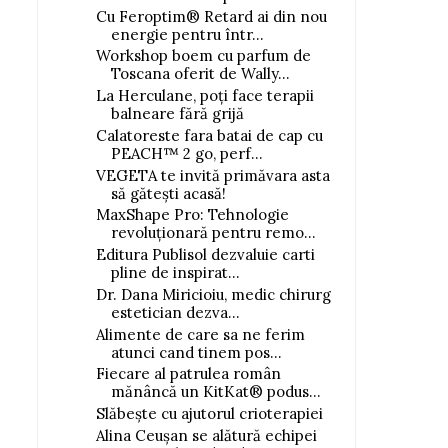
Cu Feroptim® Retard ai din nou
energie pentru într...
Workshop boem cu parfum de
Toscana oferit de Wally...
La Herculane, poți face terapii
balneare fără grijă
Calatoreste fara batai de cap cu
PEACH™ 2 go, perf...
VEGETA te invită primăvara asta
să gătești acasă!
MaxShape Pro: Tehnologie
revoluționară pentru remo...
Editura Publisol dezvaluie carti
pline de inspirat...
Dr. Dana Miricioiu, medic chirurg
estetician dezva...
Alimente de care sa ne ferim
atunci cand tinem pos...
Fiecare al patrulea român
mănâncă un KitKat® podus...
Slăbește cu ajutorul crioterapiei
Alina Ceușan se alătură echipei