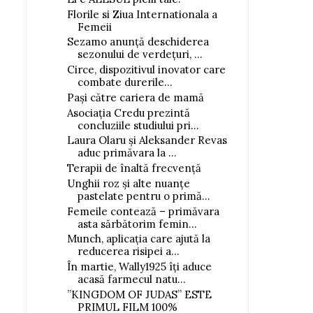
Florile si Ziua Internationala a
Femeii
Sezamo anunță deschiderea
sezonului de verdețuri, ...
Circe, dispozitivul inovator care
combate durerile...
Pași către cariera de mamă
Puratos lansează „Din cuptor,
Sezamo: Vânzările 
Asociația Credu prezintă
în vi...
înghețată arti...
concluziile studiului pri...
Laura Olaru și Aleksander Revas
aduc primăvara la ...
Terapii de înaltă frecvență
Unghii roz și alte nuanțe
pastelate pentru o primă...
Femeile contează – primăvara
asta sărbătorim femin...
Munch, aplicația care ajută la
reducerea risipei a...
În martie, Wally1925 îți aduce
acasă farmecul natu...
”KINGDOM OF JUDAS” ESTE
PRIMUL FILM 100%