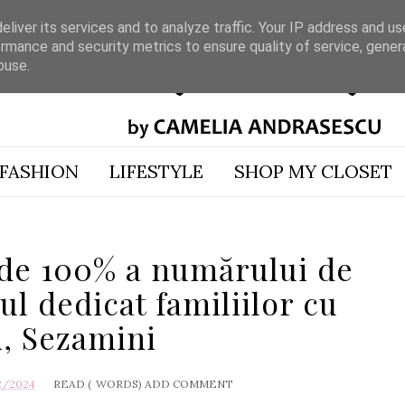
liver its services and to analyze traffic. Your IP address and u
rmance and security metrics to ensure quality of service, gene
buse.
FASHION
LIFESTYLE
SHOP MY CLOSET
 de 100% a numărului de
l dedicat familiilor cu
i, Sezamini
2/2024
READ (
WORDS)
ADD COMMENT