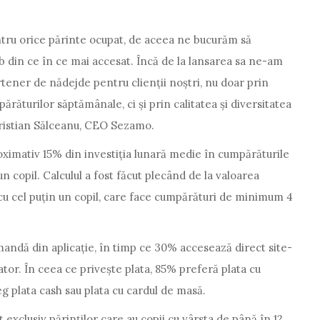
tru orice părinte ocupat, de aceea ne bucurăm să
 din ce în ce mai accesat. Încă de la lansarea sa ne-am
tener de nădejde pentru clienții noștri, nu doar prin
părăturilor săptămânale, ci și prin calitatea și diversitatea
Cristian Sălceanu, CEO Sezamo.
imativ 15% din investiția lunară medie în cumpărăturile
un copil. Calculul a fost făcut plecând de la valoarea
i cu cel puțin un copil, care face cumpărături de minimum 4
ndă din aplicație, în timp ce 30% accesează direct site-
lator. În ceea ce privește plata, 85% preferă plata cu
eg plata cash sau plata cu cardul de masă.
exclusiv părinților care au copii cu vârsta de până în 12