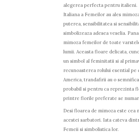
alegerea perfecta pentru italieni.
Italiana a Femeilor au ales mimoza
puterea, sensibilitatea si sensibi
simbolizeaza adesea veselia. Pana 
mimoza femeilor de toate varstele es
lumii. Aceasta floare delicata, cun
un simbol al feminitatii si al pri
recunoasterea rolului esential pe ca
America, trandafirii au o semnificat
probabil si pentru ca reprezinta fl
printre florile preferate se numara 
Desi floarea de mimoza este cea ma
acestei sarbatori. Iata cateva dint
Femeii si simbolistica lor.