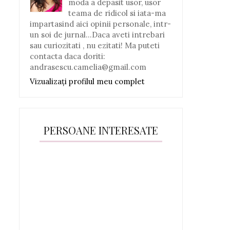
moda a depasit usor, usor
teama de ridicol si iata-ma
impartasind aici opinii personale, intr-
un soi de jurnal...Daca aveti intrebari
sau curiozitati , nu ezitati! Ma puteti
contacta daca doriti:
andrasescu.camelia@gmail.com
Vizualizați profilul meu complet
PERSOANE INTERESATE