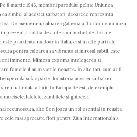
 Pe 8 martie 1946, membrii partidului politic Uniunea
 ca simbol al acestei sarbatori, deoarece reprezinta
litatea. De asemenea, culoarea galbena a florilor de mimoza
in prezent, traditia de a oferi un buchet de flori de
te practicata nu doar in Italia, ci si in alte parti ale
oscuta pentru culoarea sa vibranta si mirosul subtil, este
maverii iminente. Mimoza exprima intelegerea si
re femeile il au in vietile noastre. In alte tari, cum ar fi
ie speciala si fac parte din istoria acestei sarbatori,
oarea nationala a tarii. In Europa de est, de exemplu,
narcisele, lalelele, zambilele si ghioceii.”
i recunoscuta, alte flori joaca un rol esential in reusita
re cele mai apreciate flori pentru Ziua Internationala a