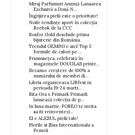
Miraj Parfumuri Anunță Lansarea
Exclusivă a Două N...
Îngrijirea pielii este o prioritate!
Noile tendințe sport în colecția
Reebok de la CCC
Bosfor Gold deschide prima
bijuterie din România.
Trendul GEMINI e aici! Top 5
formule de culori pe ...
Frumusețea, celebrată în
magazinele DOUGLAS printr...
Sezamo: creștere de 100% a
numărului de membri di...
Libris organizeaza LIBfest in
perioada 19-24 marti...
Rita Ora x Primark Primark
lansează colecția de p...
In luna martie, FOREO te invita
sa iti reinventezi...
El e ALESUL pielii tale!
Florile si Ziua Internationala a
Femeii