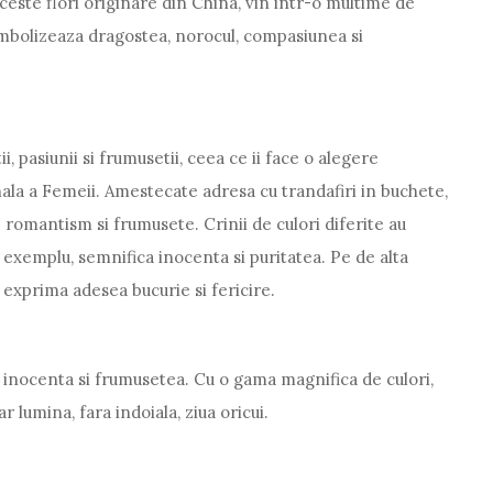
aceste flori originare din China, vin intr-o multime de
simbolizeaza dragostea, norocul, compasiunea si
i, pasiunii si frumusetii, ceea ce ii face o alegere
ala a Femeii. Amestecate adresa cu trandafiri in buchete,
 romantism si frumusete. Crinii de culori diferite au
de exemplu, semnifica inocenta si puritatea. Pe de alta
 exprima adesea bucurie si fericire.
 inocenta si frumusetea. Cu o gama magnifica de culori,
r lumina, fara indoiala, ziua oricui.