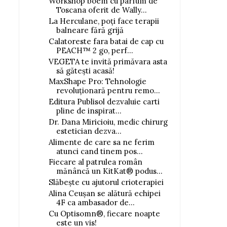
Workshop boem cu parfum de
Toscana oferit de Wally...
La Herculane, poți face terapii
balneare fără grijă
Calatoreste fara batai de cap cu
PEACH™ 2 go, perf...
VEGETA te invită primăvara asta
să gătești acasă!
MaxShape Pro: Tehnologie
revoluționară pentru remo...
Editura Publisol dezvaluie carti
pline de inspirat...
Dr. Dana Miricioiu, medic chirurg
estetician dezva...
Alimente de care sa ne ferim
atunci cand tinem pos...
Fiecare al patrulea român
mănâncă un KitKat® podus...
Slăbește cu ajutorul crioterapiei
Alina Ceușan se alătură echipei
4F ca ambasador de...
Cu Optisomn®, fiecare noapte
este un vis!