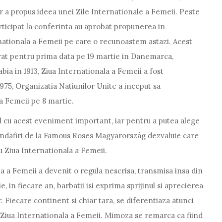
r a propus ideea unei Zile Internationale a Femeii. Peste
articipat la conferinta au aprobat propunerea in
nationala a Femeii pe care o recunoastem astazi. Acest
at pentru prima data pe 19 martie in Danemarca,
abia in 1913, Ziua Internationala a Femeii a fost
 1975, Organizatia Natiunilor Unite a inceput sa
a Femeii pe 8 martie.
ial cu acest eveniment important, iar pentru a putea alege
trandafiri de la Famous Roses Magyarország dezvaluie care
u Ziua Internationala a Femeii.
la a Femeii a devenit o regula nescrisa, transmisa insa din
, in fiecare an, barbatii isi exprima sprijinul si aprecierea
. Fiecare continent si chiar tara, se diferentiaza atunci
n Ziua Internationala a Femeii. Mimoza se remarca ca fiind