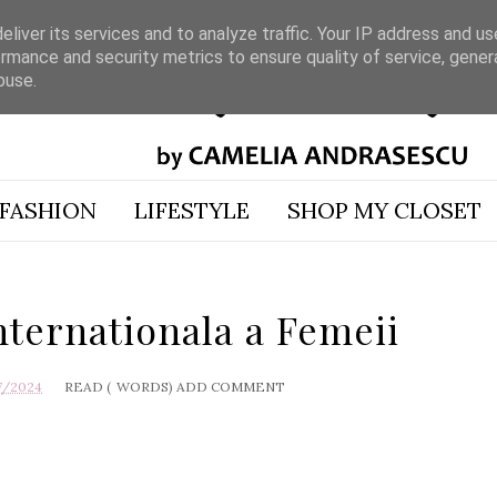
liver its services and to analyze traffic. Your IP address and u
rmance and security metrics to ensure quality of service, gene
buse.
FASHION
LIFESTYLE
SHOP MY CLOSET
Internationala a Femeii
7/2024
READ (
WORDS)
ADD COMMENT