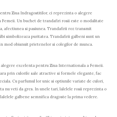
pentru Ziua Indragostitilor, ci reprezinta o alegere
a Femeii. Un buchet de trandafiri rosii este o modalitate
, afectiunea si pasiunea. Trandafirii roz transmit
lbi simbolizeaza puritatea. Trandafirii galbeni sunt un
i in mod obisnuit prietenelor si colegilor de munca.
t o alegere excelenta pentru Ziua Internationala a Femeii.
ra prin culorile sale atractive si formele elegante, fac
iala. Cu parfumul lor unic si optiunile variate de culori,
ta nu veti da gres. In unele tari, lalelele rosii reprezinta o
 lalelele galbene semnifica dragoste la prima vedere.