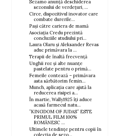
Sezamo anunță deschiderea
sezonului de verdețuri, ...
Circe, dispozitivul inovator care
combate durerile...
Pași către cariera de mamă
Asociația Credu prezintă
concluziile studiului pri...
Laura Olaru și Aleksander Revas
aduc primăvara la ...
Terapii de înaltă frecvență
Unghii roz și alte nuanțe
pastelate pentru o primă...
Femeile contează – primăvara
asta sărbătorim femin...
Munch, aplicația care ajută la
reducerea risipei a...
În martie, Wally1925 îți aduce
acasă farmecul natu...
”KINGDOM OF JUDAS” ESTE
PRIMUL FILM 100%
ROMÂNESC ...
Ultimele tendințe pentru copii în
colecția de sezo...