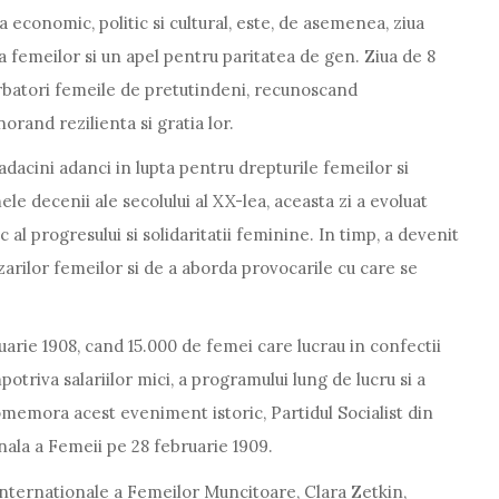
 la economic, politic si cultural, este, de asemenea, ziua
 femeilor si un apel pentru paritatea de gen. Ziua de 8
rbatori femeile de pretutindeni, recunoscand
norand rezilienta si gratia lor.
adacini adanci in lupta pentru drepturile femeilor si
le decenii ale secolului al XX-lea, aceasta zi a evoluat
al progresului si solidaritatii feminine. In timp, a devenit
izarilor femeilor si de a aborda provocarile cu care se
bruarie 1908, cand 15.000 de femei care lucrau in confectii
potriva salariilor mici, a programului lung de lucru si a
comemora acest eveniment istoric, Partidul Socialist din
nala a Femeii pe 28 februarie 1909.
 Internationale a Femeilor Muncitoare, Clara Zetkin,