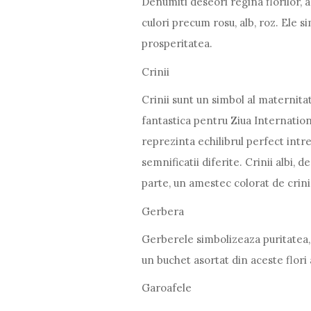
Denumiti deseori regina florilor, 
culori precum rosu, alb, roz. Ele 
prosperitatea.
Crinii
Crinii sunt un simbol al maternitati
fantastica pentru Ziua Internation
reprezinta echilibrul perfect intre
semnificatii diferite. Crinii albi, 
parte, un amestec colorat de crini
Gerbera
Gerberele simbolizeaza puritatea,
un buchet asortat din aceste flori a
Garoafele