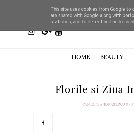
This site uses cookies from Google to de
are shared with Google along with perfo
statistics, and to detect and address a
HOME
BEAUTY
Florile si Ziua 
CAMELIA ANDRASESCU
3/0