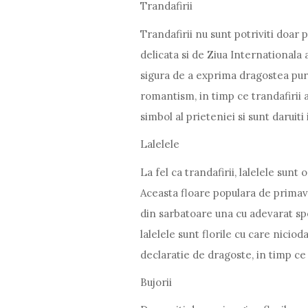
Trandafirii
Trandafirii nu sunt potriviti doar 
delicata si de Ziua Internationala 
sigura de a exprima dragostea pura
romantism, in timp ce trandafirii a
simbol al prieteniei si sunt daruit
Lalelele
La fel ca trandafirii, lalelele sun
Aceasta floare populara de primava
din sarbatoare una cu adevarat spec
lalelele sunt florile cu care nicioda
declaratie de dragoste, in timp ce
Bujorii