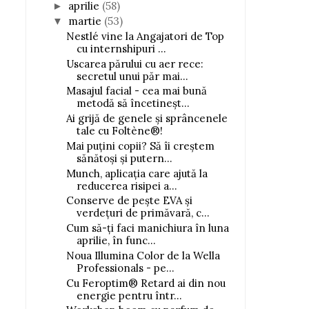
aprilie
(58)
►
martie
(53)
▼
Nestlé vine la Angajatori de Top
cu internshipuri ...
Uscarea părului cu aer rece:
secretul unui păr mai...
Masajul facial - cea mai bună
metodă să încetineșt...
Ai grijă de genele și sprâncenele
tale cu Foltène®!
Mai puțini copii? Să îi creștem
sănătoși și putern...
Munch, aplicația care ajută la
reducerea risipei a...
Conserve de pește EVA și
verdețuri de primăvară, c...
Cum să-ți faci manichiura în luna
aprilie, în func...
Noua Illumina Color de la Wella
Professionals - pe...
Cu Feroptim® Retard ai din nou
energie pentru într...