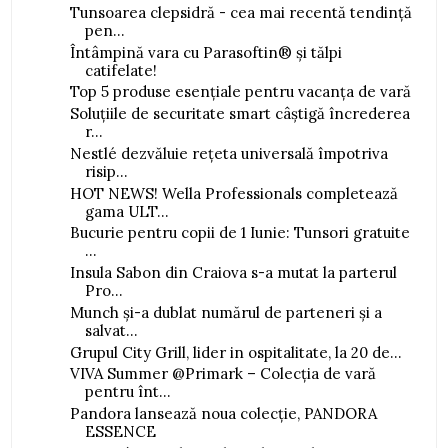
Tunsoarea clepsidră - cea mai recentă tendință
pen...
Întâmpină vara cu Parasoftin® și tălpi
catifelate!
Top 5 produse esențiale pentru vacanța de vară
Soluțiile de securitate smart câștigă încrederea
r...
Nestlé dezvăluie rețeta universală împotriva
risip...
HOT NEWS! Wella Professionals completează
gama ULT...
Bucurie pentru copii de 1 Iunie: Tunsori gratuite
...
Insula Sabon din Craiova s-a mutat la parterul
Pro...
Munch și-a dublat numărul de parteneri și a
salvat...
Grupul City Grill, lider in ospitalitate, la 20 de...
VIVA Summer @Primark – Colecția de vară
pentru înt...
Pandora lansează noua colecție, PANDORA
ESSENCE