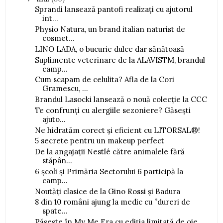
Sprandi lansează pantofi realizați cu ajutorul
int...
Physio Natura, un brand italian naturist de
cosmet...
LINO LADA, o bucurie dulce dar sănătoasă
Suplimente veterinare de la ALAVISTM, brandul
camp...
Cum scapam de celulita? Afla de la Cori
Gramescu, ...
Brandul Lasocki lansează o nouă colecție la CCC
Te confrunți cu alergiile sezoniere? Găsești
ajuto...
Ne hidratăm corect și eficient cu LITORSAL®!
5 secrete pentru un makeup perfect
De la angajații Nestlé către animalele fără
stăpân...
6 școli și Primăria Sectorului 6 participă la
camp...
Noutăți clasice de la Gino Rossi și Badura
8 din 10 români ajung la medic cu ”dureri de
spate...
Pășește în My Me Era cu ediția limitată de oje