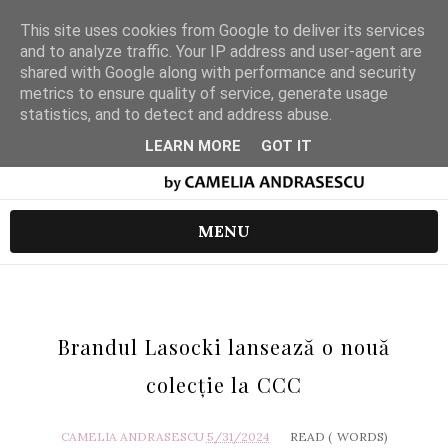
This site uses cookies from Google to deliver its services
and to analyze traffic. Your IP address and user-agent are
shared with Google along with performance and security
metrics to ensure quality of service, generate usage
statistics, and to detect and address abuse.
LEARN MORE
GOT IT
MENU
Brandul Lasocki lansează o nouă
colecție la CCC
CAMELIA ANDRASESCU
5/31/2024
READ (
WORDS)