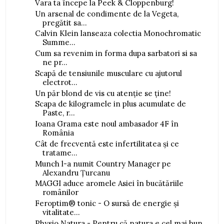
Vara ta începe la Peek & Cloppenburg!
Un arsenal de condimente de la Vegeta,
pregătit sa...
Calvin Klein lanseaza colectia Monochromatic
Summe...
Cum sa revenim in forma dupa sarbatori si sa
ne pr...
Scapă de tensiunile musculare cu ajutorul
electrot...
Un păr blond de vis cu atenție se ține!
Scapa de kilogramele in plus acumulate de
Paste, r...
Ioana Grama este noul ambasador 4F în
România
Cât de frecventă este infertilitatea și ce
tratame...
Munch l-a numit Country Manager pe
Alexandru Țurcanu
MAGGI aduce aromele Asiei în bucătăriile
românilor
Feroptim® tonic - O sursă de energie și
vitalitate...
Physio Natura - Pentru că natura e cel mai bun