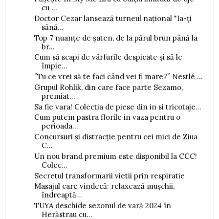
cu ...
Doctor Cezar lansează turneul național "Ia-ți
sănă...
Top 7 nuanțe de șaten, de la părul brun până la
br...
Cum să scapi de vârfurile despicate și să le
împie...
”Tu ce vrei să te faci când vei fi mare?” Nestlé ...
Grupul Rohlik, din care face parte Sezamo,
premiat...
Sa fie vara! Colectia de piese din in si tricotaje...
Cum putem pastra florile in vaza pentru o
perioada...
Concursuri și distracție pentru cei mici de Ziua
C...
Un nou brand premium este disponibil la CCC!
Colec...
Secretul transformarii vietii prin respiratie
Masajul care vindecă: relaxează mușchii,
îndreaptă...
TUYA deschide sezonul de vară 2024 în
Herăstrau cu...