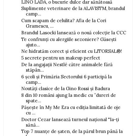
LINO LADA, o bucurie dulce dar sănătoasă
Suplimente veterinare de la ALAVISTM, brandul
camp...
Cum scapam de celulita? Afla de la Cori
Gramescu, ...
Brandul Lasocki lansează o nouă colecție la CCC
Te confrunți cu alergiile sezoniere? Găsești
ajuto...
Ne hidratăm corect și eficient cu LITORSAL®!
5 secrete pentru un makeup perfect
De la angajații Nestlé către animalele fără
stăpân...
6 școli și Primăria Sectorului 6 participă la
camp...
Noutăți clasice de la Gino Rossi și Badura
8 din 10 români ajung la medic cu ”dureri de
spate...
Pășește în My Me Era cu ediția limitată de oje
cu ...
Doctor Cezar lansează turneul național "Ia-ți
sănă...
Top 7 nuanțe de șaten, de la părul brun până la