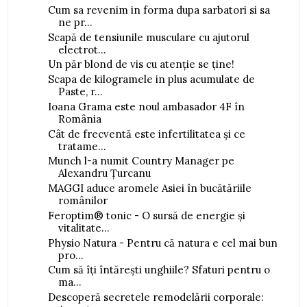
Cum sa revenim in forma dupa sarbatori si sa
ne pr...
Scapă de tensiunile musculare cu ajutorul
electrot...
Un păr blond de vis cu atenție se ține!
Scapa de kilogramele in plus acumulate de
Paste, r...
Ioana Grama este noul ambasador 4F în
România
Cât de frecventă este infertilitatea și ce
tratame...
Munch l-a numit Country Manager pe
Alexandru Țurcanu
MAGGI aduce aromele Asiei în bucătăriile
românilor
Feroptim® tonic - O sursă de energie și
vitalitate...
Physio Natura - Pentru că natura e cel mai bun
pro...
Cum să îți întărești unghiile? Sfaturi pentru o
ma...
Descoperă secretele remodelării corporale: