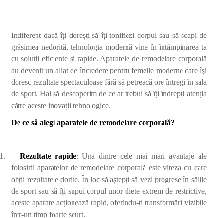
Indiferent dacă îți dorești să îți tonifiezi corpul sau să scapi de
grăsimea nedorită, tehnologia modernă vine în întâmpinarea ta
cu soluții eficiente și rapide. Aparatele de remodelare corporală
au devenit un aliat de încredere pentru femeile moderne care își
doresc rezultate spectaculoase fără să petreacă ore întregi în sala
de sport. Hai să descoperim de ce ar trebui să îți îndrepți atenția
către aceste inovații tehnologice.
De ce să alegi aparatele de remodelare corporală?
1.
Rezultate rapide
: Una dintre cele mai mari avantaje ale
folosirii aparatelor de remodelare corporală este viteza cu care
obții rezultatele dorite. În loc să aștepți să vezi progrese în sălile
de sport sau să îți supui corpul unor diete extrem de restrictive,
aceste aparate acționează rapid, oferindu-ți transformări vizibile
într-un timp foarte scurt.