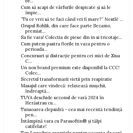
br...
Cum să scapi de vârfurile despicate și să le
împie...
”Tu ce vrei să te faci când vei fi mare?” Nestlé ...
Grupul Rohlik, din care face parte Sezamo,
premiat...
Sa fie vara! Colectia de piese din in si tricotaje...
Cum putem pastra florile in vaza pentru o
perioada...
Concursuri și distracție pentru cei mici de Ziua
C...
Un nou brand premium este disponibil la CCC!
Colec...
Secretul transformarii vietii prin respiratie
Masajul care vindecă: relaxează mușchii,
îndreaptă...
TUYA deschide sezonul de vară 2024 în
Herăstrau cu...
Tunsoarea clepsidră - cea mai recentă tendință
pen...
Întâmpină vara cu Parasoftin® și tălpi
catifelate!
Top 5 produse esențiale pentru vacanța de vară