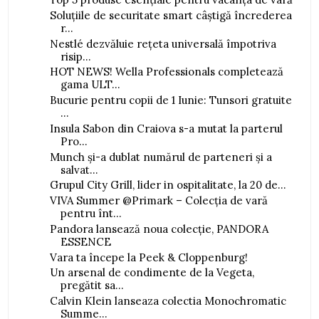
Soluțiile de securitate smart câștigă încrederea
r...
Nestlé dezvăluie rețeta universală împotriva
risip...
HOT NEWS! Wella Professionals completează
gama ULT...
Bucurie pentru copii de 1 Iunie: Tunsori gratuite
...
Insula Sabon din Craiova s-a mutat la parterul
Pro...
Munch și-a dublat numărul de parteneri și a
salvat...
Grupul City Grill, lider in ospitalitate, la 20 de...
VIVA Summer @Primark – Colecția de vară
pentru înt...
Pandora lansează noua colecție, PANDORA
ESSENCE
Vara ta începe la Peek & Cloppenburg!
Un arsenal de condimente de la Vegeta,
pregătit sa...
Calvin Klein lanseaza colectia Monochromatic
Summe...