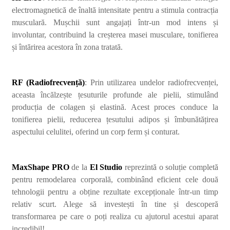
electromagnetică de înaltă intensitate pentru a stimula contracția
musculară. Mușchii sunt angajați într-un mod intens și
involuntar, contribuind la creșterea masei musculare, tonifierea
și întărirea acestora în zona tratată.
RF (Radiofrecvență)
: Prin utilizarea undelor radiofrecvenței,
aceasta încălzește țesuturile profunde ale pielii, stimulând
producția de colagen și elastină. Acest proces conduce la
tonifierea pielii, reducerea țesutului adipos și îmbunătățirea
aspectului celulitei, oferind un corp ferm și conturat.
MaxShape PRO
de la
El Studio
reprezintă o soluție completă
pentru remodelarea corporală, combinând eficient cele două
tehnologii pentru a obține rezultate excepționale într-un timp
relativ scurt. Alege să investești în tine și descoperă
transformarea pe care o poți realiza cu ajutorul acestui aparat
incredibil!