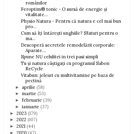
românilor
Feroptim® tonic - O sursă de energie și
vitalitate...
Physio Natura - Pentru că natura e cel mai bun
pro...
Cum să îți întărești unghiile? Sfaturi pentru o
ma...
Descoperă secretele remodelării corporale:
Aparate...
Spune NU celulitei in trei pasi simpli
Tu și natura câștigați cu programul Sabon
ReCycle
Vitabun: jeleuri cu multivitamine pe baza de
pectină
aprilie
(58)
►
martie
(53)
►
februarie
(39)
►
ianuarie
(37)
►
2023
(179)
►
2022
(107)
►
2021
(44)
►
2020
(47)
►