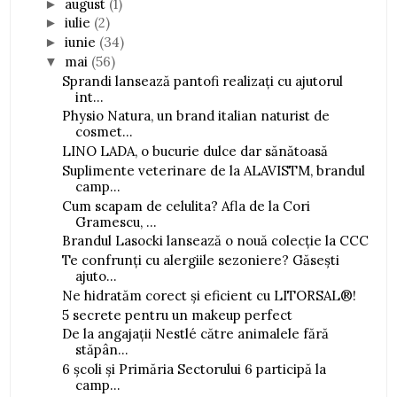
august
(1)
►
iulie
(2)
►
iunie
(34)
►
mai
(56)
▼
Sprandi lansează pantofi realizați cu ajutorul
int...
Physio Natura, un brand italian naturist de
cosmet...
LINO LADA, o bucurie dulce dar sănătoasă
Suplimente veterinare de la ALAVISTM, brandul
camp...
Cum scapam de celulita? Afla de la Cori
Gramescu, ...
Brandul Lasocki lansează o nouă colecție la CCC
Te confrunți cu alergiile sezoniere? Găsești
ajuto...
Ne hidratăm corect și eficient cu LITORSAL®!
5 secrete pentru un makeup perfect
De la angajații Nestlé către animalele fără
stăpân...
6 școli și Primăria Sectorului 6 participă la
camp...