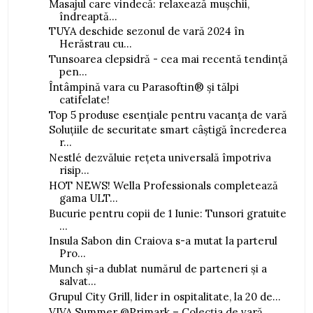
Masajul care vindecă: relaxează mușchii,
îndreaptă...
TUYA deschide sezonul de vară 2024 în
Herăstrau cu...
Tunsoarea clepsidră - cea mai recentă tendință
pen...
Întâmpină vara cu Parasoftin® și tălpi
catifelate!
Top 5 produse esențiale pentru vacanța de vară
Soluțiile de securitate smart câștigă încrederea
r...
Nestlé dezvăluie rețeta universală împotriva
risip...
HOT NEWS! Wella Professionals completează
gama ULT...
Bucurie pentru copii de 1 Iunie: Tunsori gratuite
...
Insula Sabon din Craiova s-a mutat la parterul
Pro...
Munch și-a dublat numărul de parteneri și a
salvat...
Grupul City Grill, lider in ospitalitate, la 20 de...
VIVA Summer @Primark – Colecția de vară