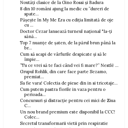
Noutăți clasice de la Gino Rossi și Badura
8 din 10 români ajung la medic cu ”dureri de
spate...
Pășește în My Me Era cu ediția limitată de oje
cu ...
Doctor Cezar lansează turneul național "Ia-ți
sănă...
Top 7 nuanțe de șaten, de la părul brun până la
br...
Cum să scapi de vârfurile despicate și să le
împie...
”Tu ce vrei să te faci când vei fi mare?” Nestlé ...
Grupul Rohlik, din care face parte Sezamo,
premiat...
Sa fie vara! Colectia de piese din in si tricotaje...
Cum putem pastra florile in vaza pentru o
perioada...
Concursuri și distracție pentru cei mici de Ziua
C...
Un nou brand premium este disponibil la CCC!
Colec...
Secretul transformarii vietii prin respiratie