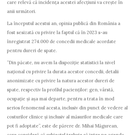
care relevă că incidența acestei afecțiuni va crește în
anii următori.
La începutul acestui an, opinia publică din România a
fost sesizată cu privire la faptul că în 2023 s-au
înregistrat 274.000 de concedii medicale acordate
pentru dureri de spate.
”Din păcate, nu avem la dispoziție statistici la nivel
național cu privire la durata acestor concedii, detalii
anonimizate cu privire la natura acestor dureri de
spate, respectiv la profilul pacienților: gen, vârstă,
ocupație și așa mai departe, pentru a trata în mod
serios fenomenul acesta, inclusiv din punct de vedere al
costurilor clinice și inclusiv al măsurilor medicale care
pot fi adoptate”, este de părere dr. Mihai Măgurean,
care consideră că subiectul trebuie să intre pe agenda