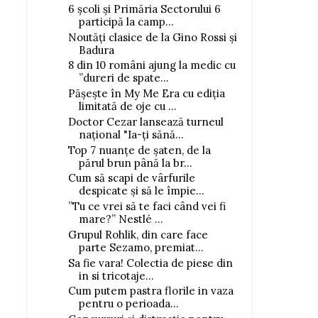
6 școli și Primăria Sectorului 6
participă la camp...
Noutăți clasice de la Gino Rossi și
Badura
8 din 10 români ajung la medic cu
”dureri de spate...
Pășește în My Me Era cu ediția
limitată de oje cu ...
Doctor Cezar lansează turneul
național "Ia-ți sănă...
Top 7 nuanțe de șaten, de la
părul brun până la br...
Cum să scapi de vârfurile
despicate și să le împie...
”Tu ce vrei să te faci când vei fi
mare?” Nestlé ...
Grupul Rohlik, din care face
parte Sezamo, premiat...
Sa fie vara! Colectia de piese din
in si tricotaje...
Cum putem pastra florile in vaza
pentru o perioada...