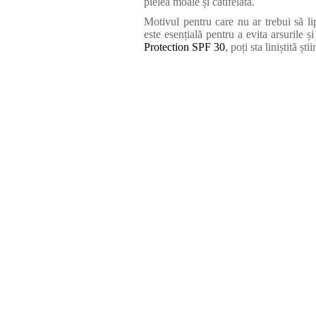
pielea moale și catifelată.
Motivul pentru care nu ar trebui să l
este esențială pentru a evita arsurile
Protection SPF 30
, poți sta liniștită șt