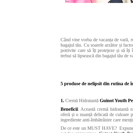
Când vine vorba de vacanța de vară, ruti
bagajul tău. Cu soarele arzător și fact
potrivite care să îți protejeze și să îț
trebui să lipsească din bagajul tău de v
5 produse de nelipsit din rutina de în
1.
Cremă Hidratantă
Guinot Youth Per
Beneficii
: Această cremă hidratantă 
oferă și o nuanță delicată de culoare p
ingrediente anti-îmbătrânire care mențin 
De ce este un MUST HAVE?
Expuner