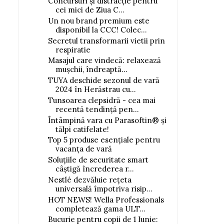
Concursuri și distracție pentru
cei mici de Ziua C...
Un nou brand premium este
disponibil la CCC! Colec...
Secretul transformarii vietii prin
respiratie
Masajul care vindecă: relaxează
mușchii, îndreaptă...
TUYA deschide sezonul de vară
2024 în Herăstrau cu...
Tunsoarea clepsidră - cea mai
recentă tendință pen...
Întâmpină vara cu Parasoftin® și
tălpi catifelate!
Top 5 produse esențiale pentru
vacanța de vară
Soluțiile de securitate smart
câștigă încrederea r...
Nestlé dezvăluie rețeta
universală împotriva risip...
HOT NEWS! Wella Professionals
completează gama ULT...
Bucurie pentru copii de 1 Iunie: