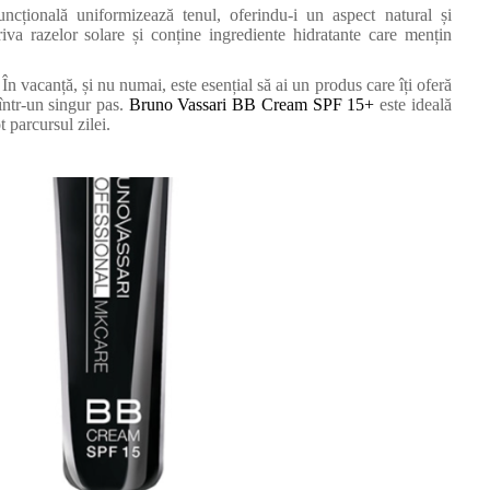
cțională uniformizează tenul, oferindu-i un aspect natural și
va razelor solare și conține ingrediente hidratante care mențin
 În vacanță, și nu numai, este esențial să ai un produs care îți oferă
 într-un singur pas.
Bruno Vassari BB Cream SPF 15+
este ideală
 parcursul zilei.