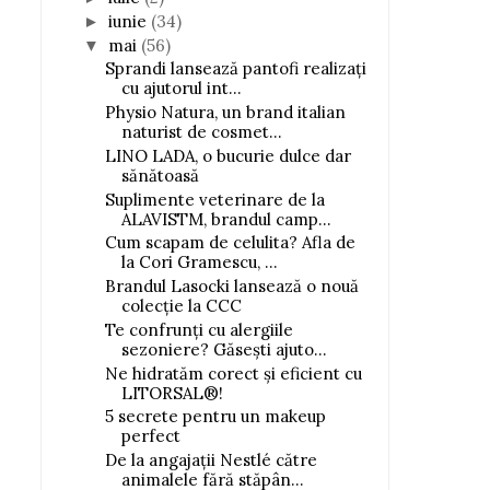
iunie
(34)
►
mai
(56)
▼
Sprandi lansează pantofi realizați
cu ajutorul int...
Physio Natura, un brand italian
naturist de cosmet...
LINO LADA, o bucurie dulce dar
sănătoasă
Suplimente veterinare de la
ALAVISTM, brandul camp...
Cum scapam de celulita? Afla de
la Cori Gramescu, ...
Brandul Lasocki lansează o nouă
colecție la CCC
Te confrunți cu alergiile
sezoniere? Găsești ajuto...
Ne hidratăm corect și eficient cu
LITORSAL®!
5 secrete pentru un makeup
perfect
De la angajații Nestlé către
animalele fără stăpân...