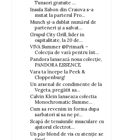
Tunsori gratuite ...
Insula Sabon din Craiova s-a
mutat la parterul Pro...
Munch și-a dublat numărul de
parteneri și a salvat...
Grupul City Grill, lider in
ospitalitate, la 20 de...
VIVA Summer @Primark –
Colecția de vară pentru înt...
Pandora lansează noua colecție,
PANDORA ESSENCE
Vara ta începe la Peek &
Cloppenburg!
Un arsenal de condimente de la
Vegeta, pregătit sa...
Calvin Klein lanseaza colectia
Monochromatic Summe...
Cum sa revenim in forma dupa
sarbatori si sa ne pr...
Scapă de tensiunile musculare cu
ajutorul electrot...
Un păr blond de vis cu atenție se
ține!