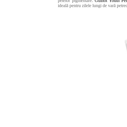
petelor pigmentare.
Guinot Youth Pe
ideală pentru zilele lungi de vară petrec