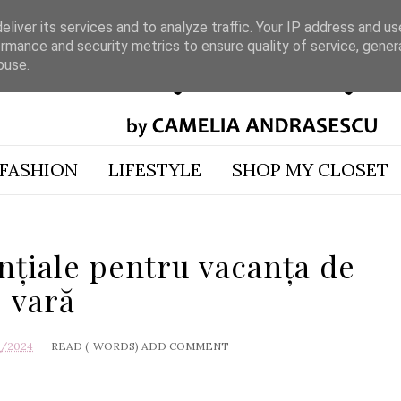
liver its services and to analyze traffic. Your IP address and u
rmance and security metrics to ensure quality of service, gene
buse.
FASHION
LIFESTYLE
SHOP MY CLOSET
nțiale pentru vacanța de
vară
1/2024
READ (
WORDS)
ADD COMMENT