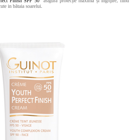
rfect Finish SPF 50
asigură protecție maximă și îngrijire, fiind
ute in bătaia soarelui.