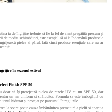
na ta de îngrijire trebuie să fie la fel de atent pregătită precum și
orii de mediu schimbători, este esențial să ai la îndemână produsele
i îngrijească pielea si părul. Iată cinci produse esențiale care nu ar
acanță:
grijire în sezonul estival
fect Finish SPF 50
nu doar că îți protejează pielea de razele UV cu un SPF 50, dar
entru un ten uniform și strălucitor. Formula sa este îmbogățită cu
tenul hidratat și protejat pe parcursul întregii zile.
ea la soare poate cauza îmbătrânirea prematură a pielii și apariția