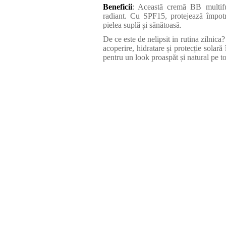
Beneficii
: Această cremă BB multifun
radiant. Cu SPF15, protejează împotri
pielea suplă și sănătoasă.
De ce este de nelipsit in rutina zilnica?
acoperire, hidratare și protecție solară
pentru un look proaspăt și natural pe tot