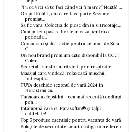
împie...
”Tu ce vrei să te faci când vei fi mare?” Nestlé ...
Grupul Rohlik, din care face parte Sezamo,
premiat...
Sa fie vara! Colectia de piese din in si tricotaje...
Cum putem pastra florile in vaza pentru o
perioada...
Concursuri și distracție pentru cei mici de Ziua
C...
Un nou brand premium este disponibil la CCC!
Colec...
Secretul transformarii vietii prin respiratie
Masajul care vindecă: relaxează mușchii,
îndreaptă...
TUYA deschide sezonul de vară 2024 în
Herăstrau cu...
Tunsoarea clepsidră - cea mai recentă tendință
pen...
Întâmpină vara cu Parasoftin® și tălpi
catifelate!
Top 5 produse esențiale pentru vacanța de vară
Soluțiile de securitate smart câștigă încrederea
r...