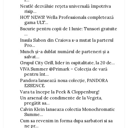
Nestlé dezvăluie rețeta universală împotriva
risip...
HOT NEWS! Wella Professionals completează
gama ULT...
Bucurie pentru copii de 1 Iunie: Tunsori gratuite
...
Insula Sabon din Craiova s-a mutat la parterul
Pro...
Munch și-a dublat numărul de parteneri și a
salvat...
Grupul City Grill, lider in ospitalitate, la 20 de...
VIVA Summer @Primark – Colecția de vară
pentru înt...
Pandora lansează noua colecție, PANDORA
ESSENCE
Vara ta începe la Peek & Cloppenburg!
Un arsenal de condimente de la Vegeta,
pregătit sa...
Calvin Klein lanseaza colectia Monochromatic
Summe...
Cum sa revenim in forma dupa sarbatori si sa
ne pr...