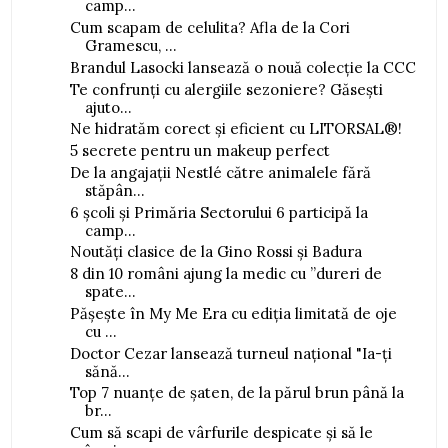
camp...
Cum scapam de celulita? Afla de la Cori
Gramescu, ...
Brandul Lasocki lansează o nouă colecție la CCC
Te confrunți cu alergiile sezoniere? Găsești
ajuto...
Ne hidratăm corect și eficient cu LITORSAL®!
5 secrete pentru un makeup perfect
De la angajații Nestlé către animalele fără
stăpân...
6 școli și Primăria Sectorului 6 participă la
camp...
Noutăți clasice de la Gino Rossi și Badura
8 din 10 români ajung la medic cu ”dureri de
spate...
Pășește în My Me Era cu ediția limitată de oje
cu ...
Doctor Cezar lansează turneul național "Ia-ți
sănă...
Top 7 nuanțe de șaten, de la părul brun până la
br...
Cum să scapi de vârfurile despicate și să le