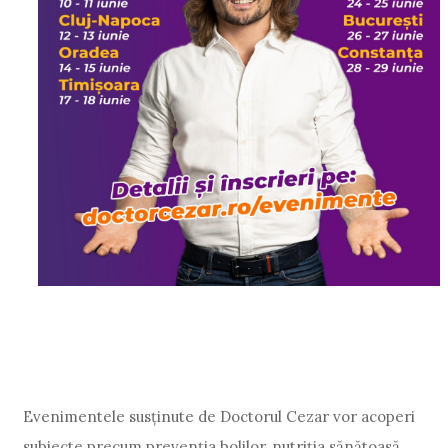
Evenimentele susținute de Doctorul Cezar vor acoperi
subiecte precum prevenția bolilor, nutriția sănătoasă