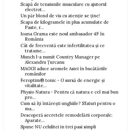
Scapă de tensiunile musculare cu ajutorul
electrot...
Un păr blond de vis cu atenție se ține!
Scapa de kilogramele in plus acumulate de
Paste, r...
Ioana Grama este noul ambasador 4F în
România
Cât de frecventă este infertilitatea și ce
tratame...
Munch l-a numit Country Manager pe
Alexandru Țurcanu
MAGGI aduce aromele Asiei în bucătăriile
românilor
Feroptim® tonic - O sursă de energie și
vitalitate...
Physio Natura - Pentru că natura e cel mai bun
pro...
Cum să îți întărești unghiile? Sfaturi pentru o
ma...
Descoperă secretele remodelării corporale:
Aparate...
Spune NU celulitei in trei pasi simpli